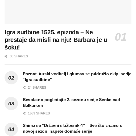
Igra sudbine 1525. epizoda – Ne
prestaje da misli na nju! Barbara je u
šoku!
38 SHARES
Poznati turski voditelj i glumac se pridružio ekipi serije
“Igra sudbine”
24 SHARES
Besplatno pogledajte 2. sezonu serije Senke nad
Balkanom
1559 SHARES
Snima se “Državni službenik 4” – Sve što znamo o
novoj sezoni napete domaće serije