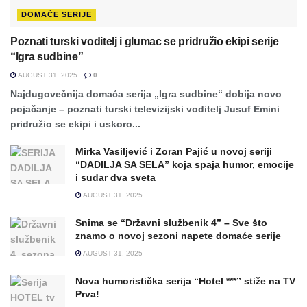
DOMAĆE SERIJE
Poznati turski voditelj i glumac se pridružio ekipi serije
“Igra sudbine”
AUGUST 31, 2025
0
Najdugovečnija domaća serija „Igra sudbine“ dobija novo
pojačanje – poznati turski televizijski voditelj Jusuf Emini
pridružio se ekipi i uskoro...
Mirka Vasiljević i Zoran Pajić u novoj seriji
“DADILJA SA SELA” koja spaja humor, emocije
i sudar dva sveta
AUGUST 31, 2025
Snima se “Državni službenik 4” – Sve što
znamo o novoj sezoni napete domaće serije
AUGUST 31, 2025
Nova humoristička serija “Hotel ***” stiže na TV
Prva!