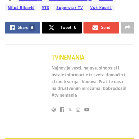
Miloš Biković
RTS
Superstar TV
Vuk Kostić
Share
9
Tweet
6
Send
TVINEMANIA
Najnovije vesti, najave, sinopsisi i
ostale informacije iz sveta domaćih i
stranih serija i filmova. Pratite nas i
na društvenim mrežama. Dobrodošli!
#tvinemania