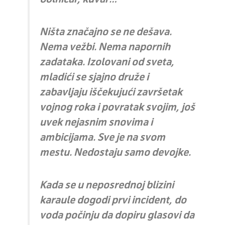
Ništa značajno se ne dešava.
Nema vežbi. Nema napornih
zadataka. Izolovani od sveta,
mladići se sjajno druže i
zabavljaju iščekujući završetak
vojnog roka i povratak svojim, još
uvek nejasnim snovima i
ambicijama. Sve je na svom
mestu. Nedostaju samo devojke.
Kada se u neposrednoj blizini
karaule dogodi prvi incident, do
voda počinju da dopiru glasovi da