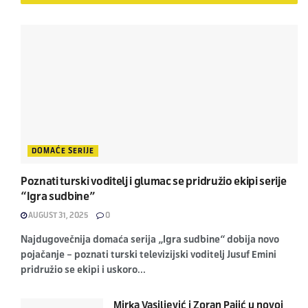
DOMAĆE SERIJE
Poznati turski voditelj i glumac se pridružio ekipi serije
“Igra sudbine”
AUGUST 31, 2025
0
Najdugovečnija domaća serija „Igra sudbine“ dobija novo
pojačanje – poznati turski televizijski voditelj Jusuf Emini
pridružio se ekipi i uskoro...
Mirka Vasiljević i Zoran Pajić u novoj