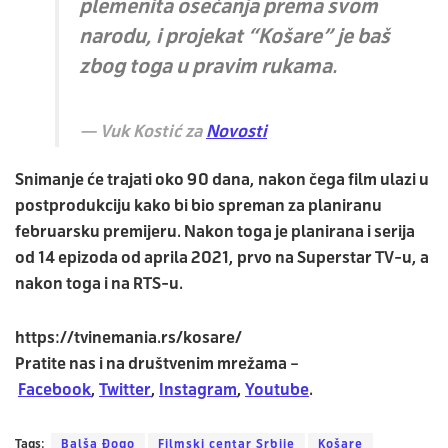
plemenita osećanja prema svom
narodu, i projekat “Košare” je baš
zbog toga u pravim rukama.
Vuk Kostić za
Novosti
Snimanje će trajati oko
90 dana
, nakon čega film ulazi u
postprodukciju kako bi bio spreman za planiranu
februarsku premijeru. Nakon toga je planirana i serija
od 14 epizoda od
aprila 2021
, prvo na
Superstar TV
-u, a
nakon toga i na
RTS
-u.
https://tvinemania.rs/kosare/
Pratite nas i na društvenim mrežama –
Facebook
,
Twitter
,
Instagram
,
Youtube
.
Tags:
Balša Đogo
Filmski centar Srbije
Košare