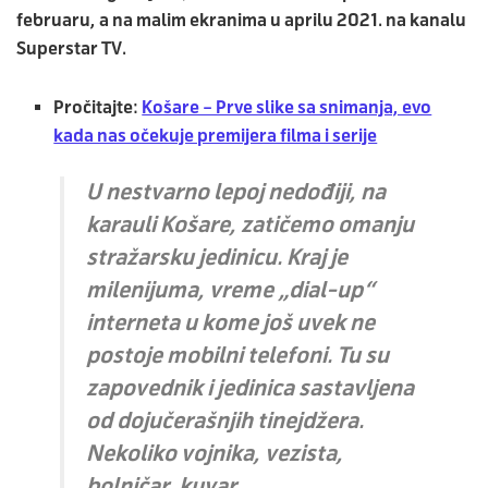
februaru, a na malim ekranima u aprilu 2021. na kanalu
Superstar TV
.
Pročitajte:
Košare – Prve slike sa snimanja, evo
kada nas očekuje premijera filma i serije
U nestvarno lepoj nedođiji, na
karauli Košare, zatičemo omanju
stražarsku jedinicu. Kraj je
milenijuma, vreme „dial-up“
interneta u kome još uvek ne
postoje mobilni telefoni. Tu su
zapovednik i jedinica sastavljena
od dojučerašnjih tinejdžera.
Nekoliko vojnika, vezista,
bolničar, kuvar…