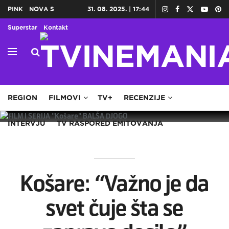
PINK
NOVA S
31. 08. 2025. | 17:44
Superstar
Kontakt
HOME
TV
DOMAĆE SERIJE
STRANE SERIJE
REGION
FILMOVI
TV+
RECENZIJE
INTERVJU
TV RASPORED EMITOVANJA
Košare: “Važno je da
svet čuje šta se