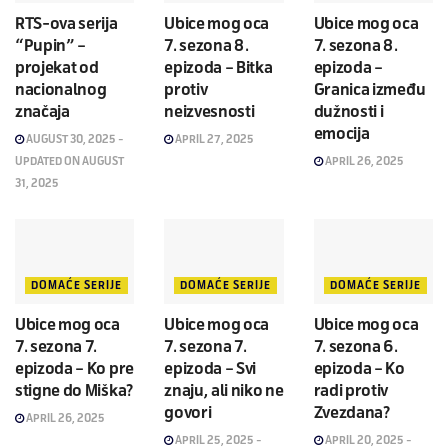
RTS-ova serija
Ubice mog oca
Ubice mog oca
“Pupin” –
7. sezona 8.
7. sezona 8.
projekat od
epizoda – Bitka
epizoda –
nacionalnog
protiv
Granica između
značaja
neizvesnosti
dužnosti i
emocija
AUGUST 30, 2025 -
APRIL 27, 2025
UPDATED ON AUGUST
APRIL 26, 2025
31, 2025
DOMAĆE SERIJE
DOMAĆE SERIJE
DOMAĆE SERIJE
Ubice mog oca
Ubice mog oca
Ubice mog oca
7. sezona 7.
7. sezona 7.
7. sezona 6.
epizoda – Ko pre
epizoda – Svi
epizoda – Ko
stigne do Miška?
znaju, ali niko ne
radi protiv
govori
Zvezdana?
APRIL 26, 2025
APRIL 25, 2025 -
APRIL 20, 2025 -