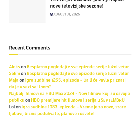
nove televizijske sezone!
AUGUST 31, 2025
Recent Comments
Aleks
on
Besplatno pogledajte sve epizode serije Južni vetar
Selim
on
Besplatno pogledajte sve epizode serije Južni vetar
Maja
on
Igra sudbine 1255. epizoda – Da li će Pavle priznati
da je u vezi sa Unom?
Najbolji filmovi na HBO Max 2024 - Novi filmovi koji su osvojili
publiku
on
HBO premijere hit filmova i serija u SEPTEMBRU
Lol
on
Igra sudbine 1083. epizoda – Vreme je za nove, stare
ljubavi, biznis poduhvate, planove i osvete!