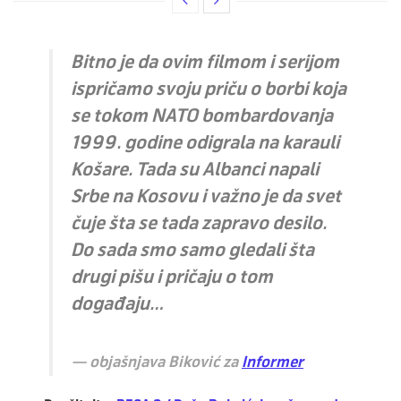
Bitno je da ovim filmom i serijom
ispričamo svoju priču o borbi koja
se tokom NATO bombardovanja
1999. godine odigrala na karauli
Košare. Tada su Albanci napali
Srbe na Kosovu i važno je da svet
čuje šta se tada zapravo desilo.
Do sada smo samo gledali šta
drugi pišu i pričaju o tom
događaju…
objašnjava Biković za
Informer