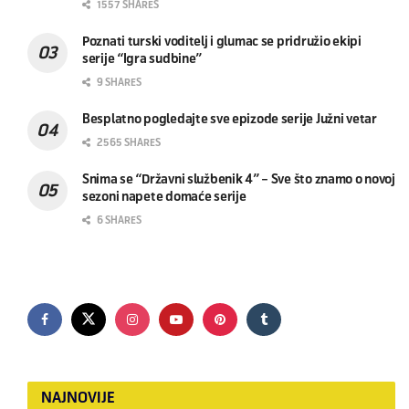
1557 SHARES
Poznati turski voditelj i glumac se pridružio ekipi
serije “Igra sudbine”
9 SHARES
Besplatno pogledajte sve epizode serije Južni vetar
2565 SHARES
Snima se “Državni službenik 4” – Sve što znamo o novoj
sezoni napete domaće serije
6 SHARES
NAJNOVIJE