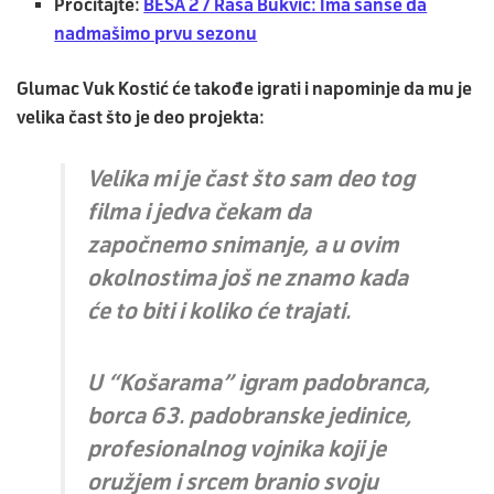
Pročitajte:
BESA 2 / Raša Bukvić: Ima šanse da
nadmašimo prvu sezonu
Glumac
Vuk Kostić
će takođe igrati i napominje da mu je
velika čast što je deo projekta:
Velika mi je čast što sam deo tog
filma i jedva čekam da
započnemo snimanje, a u ovim
okolnostima još ne znamo kada
će to biti i koliko će trajati.
U “Košarama” igram padobranca,
borca 63. padobranske jedinice,
profesionalnog vojnika koji je
oružjem i srcem branio svoju