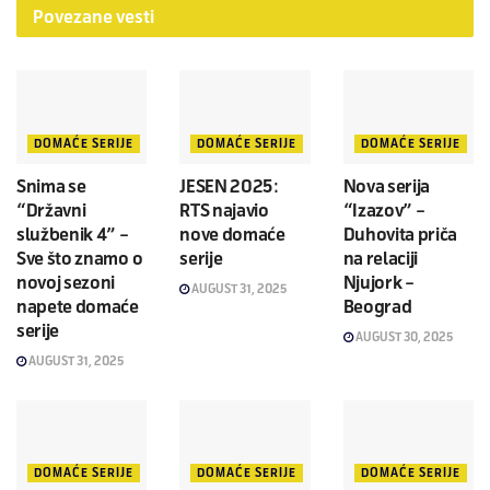
Povezane
vesti
DOMAĆE SERIJE
DOMAĆE SERIJE
DOMAĆE SERIJE
Snima se
JESEN 2025:
Nova serija
“Državni
RTS najavio
“Izazov” –
službenik 4” –
nove domaće
Duhovita priča
Sve što znamo o
serije
na relaciji
novoj sezoni
Njujork –
AUGUST 31, 2025
napete domaće
Beograd
serije
AUGUST 30, 2025
AUGUST 31, 2025
DOMAĆE SERIJE
DOMAĆE SERIJE
DOMAĆE SERIJE