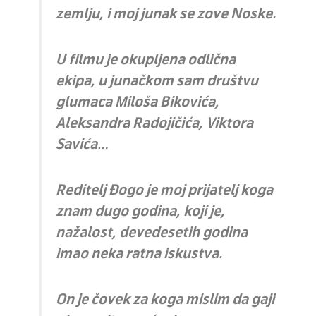
zemlju, i moj junak se zove Noske.
U filmu je okupljena odlična
ekipa, u junačkom sam društvu
glumaca Miloša Bikovića,
Aleksandra Radojičića, Viktora
Savića…
Reditelj Đogo je moj prijatelj koga
znam dugo godina, koji je,
nažalost, devedesetih godina
imao neka ratna iskustva.
On je čovek za koga mislim da gaji