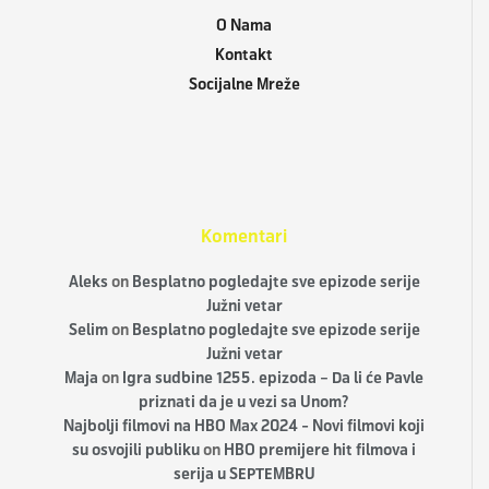
O Nama
Kontakt
Socijalne Mreže
Komentari
Aleks
on
Besplatno pogledajte sve epizode serije
Južni vetar
Selim
on
Besplatno pogledajte sve epizode serije
Južni vetar
Maja
on
Igra sudbine 1255. epizoda – Da li će Pavle
priznati da je u vezi sa Unom?
Najbolji filmovi na HBO Max 2024 - Novi filmovi koji
su osvojili publiku
on
HBO premijere hit filmova i
serija u SEPTEMBRU