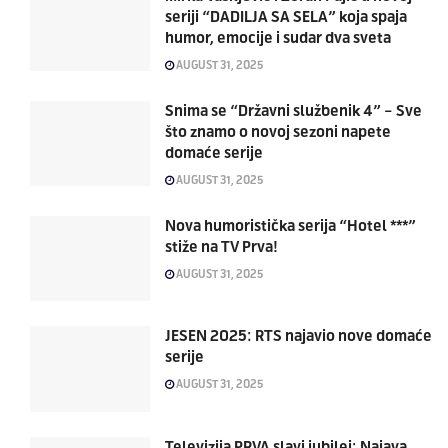
seriji “DADILJA SA SELA” koja spaja
humor, emocije i sudar dva sveta
AUGUST 31, 2025
Snima se “Državni službenik 4” – Sve
što znamo o novoj sezoni napete
domaće serije
AUGUST 31, 2025
Nova humoristička serija “Hotel ***”
stiže na TV Prva!
AUGUST 31, 2025
JESEN 2025: RTS najavio nove domaće
serije
AUGUST 31, 2025
Televizija PRVA slavi jubilej: Najava