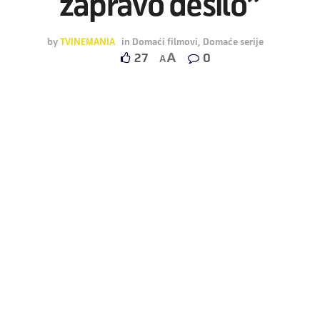
zapravo desilo”
by
TVINEMANIA
in
Domaći filmovi
,
Domaće serije
A
27
0
A