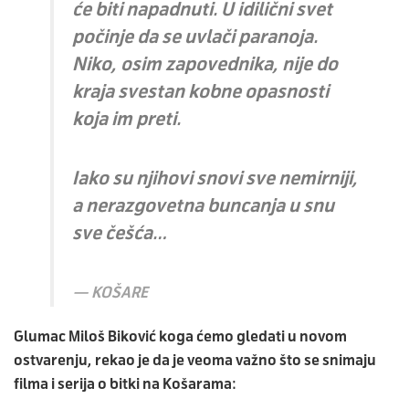
će biti napadnuti. U idilični svet
počinje da se uvlači paranoja.
Niko, osim zapovednika, nije do
kraja svestan kobne opasnosti
koja im preti.
Iako su njihovi snovi sve nemirniji,
a nerazgovetna buncanja u snu
sve češća…
KOŠARE
Glumac
Miloš Biković
koga ćemo gledati u novom
ostvarenju, rekao je da je veoma važno što se snimaju
filma i serija o bitki na
Košarama
: