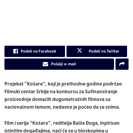
Podeli na Facebook
Podeli na Twitter
Pošalji e-mail
Projekat “
Košare
“, koji je prethodne godine podržao
Filmski centar Srbije
na konkursu za Sufinansiranje
proizvodnje domaćih dugometražnih filmova sa
nacionalnom temom, nedavno je počeo da se snima.
Film i serija “
Košare
“, reditelja
Balše Đoga
, inpirisan
istinitim događajima, naći će se u bioskopima u