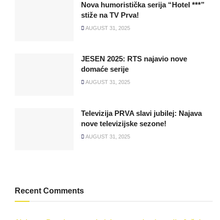
Nova humoristička serija “Hotel ***”
stiže na TV Prva!
AUGUST 31, 2025
JESEN 2025: RTS najavio nove
domaće serije
AUGUST 31, 2025
Televizija PRVA slavi jubilej: Najava
nove televizijske sezone!
AUGUST 31, 2025
Recent Comments