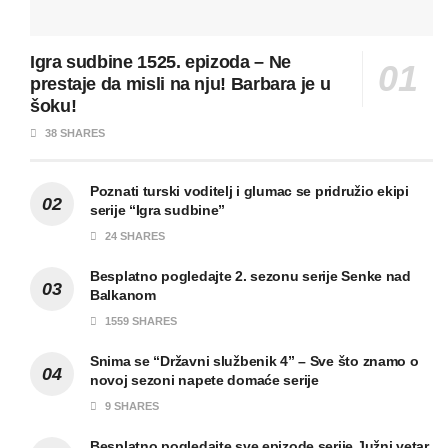
Igra sudbine 1525. epizoda – Ne
prestaje da misli na nju! Barbara je u
šoku!
38 SHARES
Poznati turski voditelj i glumac se pridružio ekipi
serije “Igra sudbine”
24 SHARES
Besplatno pogledajte 2. sezonu serije Senke nad
Balkanom
1559 SHARES
Snima se “Državni službenik 4” – Sve što znamo o
novoj sezoni napete domaće serije
9 SHARES
Besplatno pogledajte sve epizode serije Južni vetar