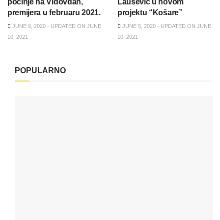
počinje na Vidovdan,
Laušević u novom
premijera u februaru 2021.
projektu “Košare”
JUNE 9, 2020 - UPDATED ON JUNE
JUNE 5, 2020 - UPDATED ON JUNE
10, 2021
10, 2021
POPULARNO