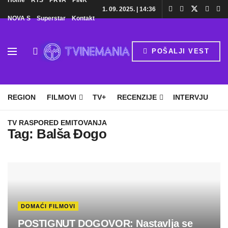
Home
RTS
PRVA
PINK
1. 09. 2025. | 14:36
NOVA S
Superstar
Kontakt
POŠALJI VEST
HOME
TV
DOMAĆE SERIJE
STRANE SERIJE
REGION
FILMOVI
TV+
RECENZIJE
INTERVJU
TV RASPORED EMITOVANJA
Tag:
Balša Đogo
DOMAĆI FILMOVI
POSTIGNUT DOGOVOR: Nastavlja se