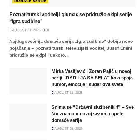
DOMAĆE SERIJE
Poznati turski voditelj i glumac se pridružio ekipi serije
“Igra sudbine”
AUGUST 31, 2025
0
Najdugovečnija domaća serija „Igra sudbine“ dobija novo
pojačanje – poznati turski televizijski voditelj Jusuf Emini
pridružio se ekipi i uskoro...
Mirka Vasiljević i Zoran Pajić u novoj
seriji “DADILJA SA SELA” koja spaja
humor, emocije i sudar dva sveta
AUGUST 31, 2025
Snima se “Državni službenik 4” – Sve
što znamo o novoj sezoni napete
domaće serije
AUGUST 31, 2025