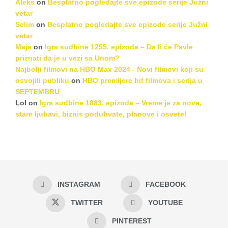
Aleks
on
Besplatno pogledajte sve epizode serije Južni
vetar
Selim
on
Besplatno pogledajte sve epizode serije Južni
vetar
Maja
on
Igra sudbine 1255. epizoda – Da li će Pavle
priznati da je u vezi sa Unom?
Najbolji filmovi na HBO Max 2024 - Novi filmovi koji su
osvojili publiku
on
HBO premijere hit filmova i serija u
SEPTEMBRU
Lol
on
Igra sudbine 1083. epizoda – Vreme je za nove,
stare ljubavi, biznis poduhvate, planove i osvete!
INSTAGRAM
FACEBOOK
TWITTER
YOUTUBE
PINTEREST