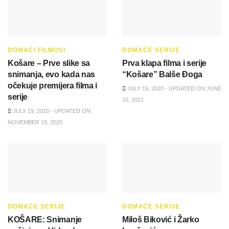
DOMAĆI FILMOVI
DOMAĆE SERIJE
Košare – Prve slike sa
Prva klapa filma i serije
snimanja, evo kada nas
“Košare” Balše Đoga
očekuje premijera filma i
JULY 19, 2020 - UPDATED ON JUNE
serije
10, 2021
JULY 19, 2020 - UPDATED ON
NOVEMBER 15, 2020
DOMAĆE SERIJE
DOMAĆE SERIJE
KOŠARE: Snimanje
Miloš Biković i Žarko