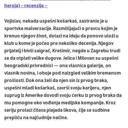
heroja) – recenzija –
Vojislav, nekada uspešni košarkaš, zastranio je u
sportske malverzacije. Razmišljajući o pravcu kojim je
krenuo njegov život, dolazi na ideju da ponovo uloži u
klub u kome je počeo pre nekoliko decenija. Njegov
prijatelj i bivši saigrač, Krešimir, negde u Zagrebu trudi
se da otplati velike dugove. Jelica i Milovan su uspešni
beogradski privrednici — ona vlasnica galerije, on
vlasnik novina, i oboje pod naizgled velikim bremenom
prošlosti. Dok ona želi da njen sin iz prvog braka,
uspešni mladi košarkaš, završi svoju karijeru, njen
suprug iz Amerike dovodi svoju ćerku iz prvog braka da
mu pomogne oko vođenja medijske kompanije. Kroz
seriju prolazi čitava plejada likova, čije se sudbine
prepliću na najčudnije načine.