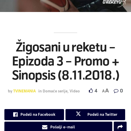
Žigosani u reketu –
Epizoda 3 – Promo +
Sinopsis (8.11.2018.)
A
4
0
by
TVINEMANIA
in
Domaće serije
,
Video
A
Podeli na Facebook
Podeli na Twitter
Pošalji e-mail