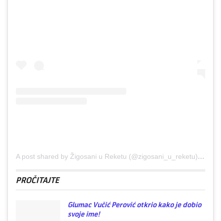
A post shared by Žigosani u Reketu (@zigosani_u_reketu)
on
No
PROČITAJTE
Glumac Vučić Perović otkrio kako je dobio
svoje ime!