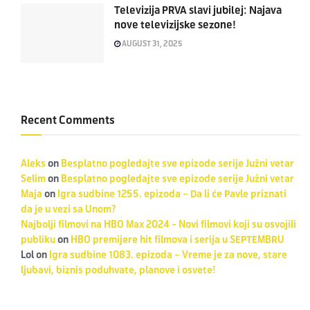
Televizija PRVA slavi jubilej: Najava
nove televizijske sezone!
AUGUST 31, 2025
Recent Comments
Aleks
on
Besplatno pogledajte sve epizode serije Južni vetar
Selim
on
Besplatno pogledajte sve epizode serije Južni vetar
Maja
on
Igra sudbine 1255. epizoda – Da li će Pavle priznati
da je u vezi sa Unom?
Najbolji filmovi na HBO Max 2024 - Novi filmovi koji su osvojili
publiku
on
HBO premijere hit filmova i serija u SEPTEMBRU
Lol
on
Igra sudbine 1083. epizoda – Vreme je za nove, stare
ljubavi, biznis poduhvate, planove i osvete!