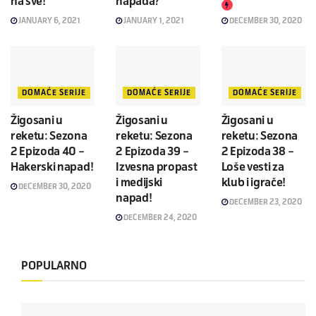
na sve!
napada?
JANUARY 6, 2021
JANUARY 1, 2021
DECEMBER 30, 2020
DOMAĆE SERIJE
DOMAĆE SERIJE
DOMAĆE SERIJE
Žigosani u
Žigosani u
Žigosani u
reketu: Sezona
reketu: Sezona
reketu: Sezona
2 Epizoda 40 –
2 Epizoda 39 –
2 Epizoda 38 –
Hakerski napad!
Izvesna propast
Loše vesti za
i medijski
klub i igrače!
DECEMBER 30, 2020
napad!
DECEMBER 23, 2020
DECEMBER 24, 2020
POPULARNO