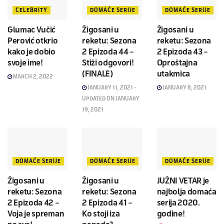
CELEBRITY
DOMAĆE SERIJE
DOMAĆE SERIJE
Glumac Vučić
Žigosani u
Žigosani u
Perović otkrio
reketu: Sezona
reketu: Sezona
kako je dobio
2 Epizoda 44 –
2 Epizoda 43 –
svoje ime!
Stiži odgovori!
Oproštajna
(FINALE)
utakmica
MARCH 2, 2022
JANUARY 11, 2021 -
JANUARY 8, 2021
UPDATED ON JANUARY
19, 2021
DOMAĆE SERIJE
DOMAĆE SERIJE
DOMAĆE SERIJE
Žigosani u
Žigosani u
JUŽNI VETAR je
reketu: Sezona
reketu: Sezona
najbolja domaća
2 Epizoda 42 –
2 Epizoda 41 –
serija 2020.
Voja je spreman
Ko stoji iza
godine!