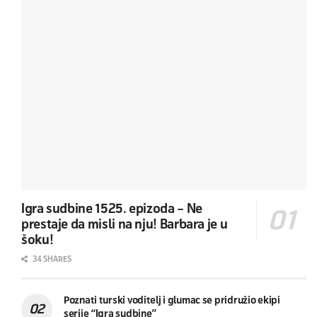
Igra sudbine 1525. epizoda – Ne
prestaje da misli na nju! Barbara je u
šoku!
34 SHARES
Poznati turski voditelj i glumac se pridružio ekipi
serije “Igra sudbine”