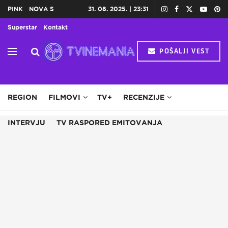
PINK
NOVA S
31. 08. 2025. | 23:31
Superstar
Kontakt
POŠALJI VEST
HOME
TV
DOMAĆE SERIJE
STRANE SERIJE
REGION
FILMOVI
TV+
RECENZIJE
INTERVJU
TV RASPORED EMITOVANJA