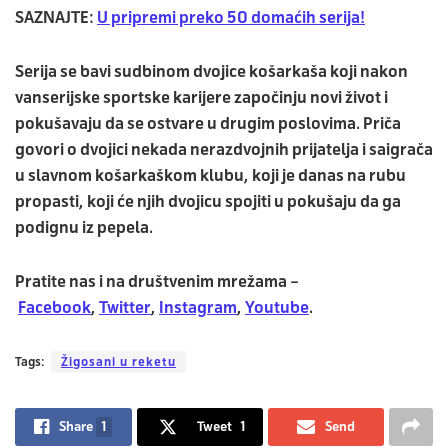
SAZNAJTE:
U pripremi preko 50 domaćih serija!
Serija se bavi sudbinom dvojice košarkaša koji nakon
vanserijske sportske karijere započinju novi život i
pokušavaju da se ostvare u drugim poslovima. Priča
govori o dvojici nekada nerazdvojnih prijatelja i saigrača
u slavnom košarkaškom klubu, koji je danas na rubu
propasti, koji će njih dvojicu spojiti u pokušaju da ga
podignu iz pepela.
Pratite nas i na društvenim mrežama –
Facebook
,
Twitter
,
Instagram
,
Youtube
.
Tags:
Žigosani u reketu
Share
1
Tweet
1
Send