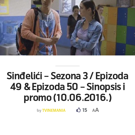
Sinđelići – Sezona 3 / Epizoda
49 & Epizoda 50 – Sinopsis i
promo (10.06.2016.)
A
15
by
TVINEMANIA
A