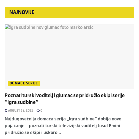
NAJNOVIJE
DOMAĆE SERIJE
Poznati turski voditelj i glumac se pridružio ekipi serije
“Igra sudbine”
AUGUST 31, 2025
0
Najdugovečnija domaća serija „Igra sudbine“ dobija novo
pojačanje – poznati turski televizijski voditelj Jusuf Emini
pridružio se ekipi i uskoro...