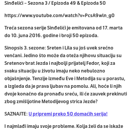
Sinđelići – Sezona 3 / Epizoda 49 & Epizoda 50
https://www.youtube.com/watch?v=PcsA9wln_g0
Treća sezona serije Sinđelići je emitovana od 17. marta
do 10. juna 2016. godine i broji 50 epizoda.
Sinopsis 3. sezone: Sreten i Lila su još uvek srećno
venčani. Jedino što može da oteža njihovu situaciju su
Sretenov brat Jezda i najbolji prijatelj Fedor, koji za
svaku situaciju u životu imaju neko nebulozno
objašnjenje. Tenzije između Eve i Metodija su u porastu,
a izgleda da je prava ljubav na pomolu. Ali, hoće li njih
dvoje konačno da pronađu sreću, ili će zauvek prekinuti
zbog zmišljotine Metodijevog strica Jezde?
SAZNAJTE:
U pripremi preko 50 domaćih serija!
I najmlađi imaju svoje probleme. Kolja želi da se iskaže