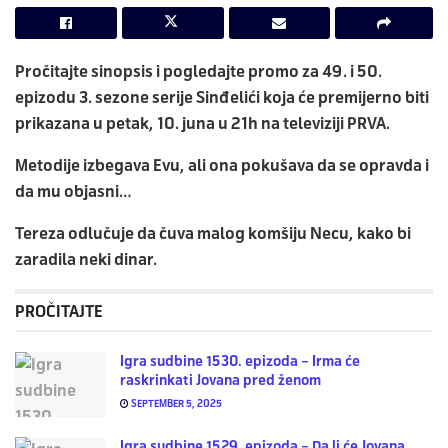
Pročitajte sinopsis i pogledajte promo za 49. i 50.
epizodu 3. sezone serije
Sinđelići
koja će premijerno biti
prikazana u petak, 10. juna u 21h na televiziji PRVA.
Metodije izbegava Evu, ali ona pokušava da se opravda i
da mu objasni…
Tereza odlučuje da čuva malog komšiju Necu, kako bi
zaradila neki dinar.
PROČITAJTE
Igra sudbine 1530. epizoda – Irma će
raskrinkati Jovana pred ženom
SEPTEMBER 5, 2025
Igra sudbine 1529. epizoda – Da li će Jovana