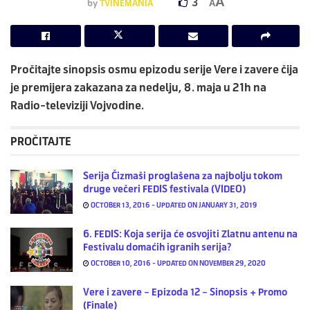
A
3
by
TVINEMANIA
A
Pročitajte sinopsis osmu epizodu serije
Vere i zavere
čija
je premijera zakazana za nedelju, 8. maja u 21h na
Radio-televiziji Vojvodine.
PROČITAJTE
Serija Čizmaši proglašena za najbolju tokom
druge večeri FEDIS festivala (VIDEO)
OCTOBER 13, 2016 - UPDATED ON JANUARY 31, 2019
6. FEDIS: Koja serija će osvojiti Zlatnu antenu na
Festivalu domaćih igranih serija?
OCTOBER 10, 2016 - UPDATED ON NOVEMBER 29, 2020
Vere i zavere – Epizoda 12 – Sinopsis + Promo
(Finale)