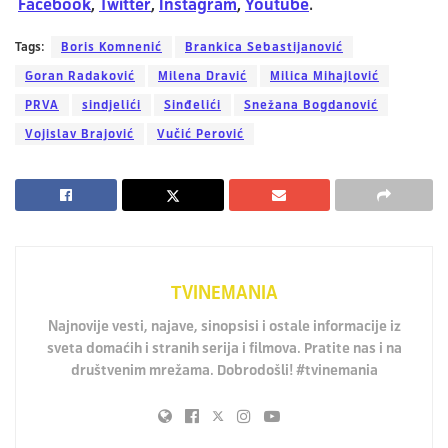
Facebook
,
Twitter
,
Instagram
,
Youtube
.
Tags:
Boris Komnenić
Brankica Sebastijanović
Goran Radaković
Milena Dravić
Milica Mihajlović
PRVA
sindjelići
Sinđelići
Snežana Bogdanović
Vojislav Brajović
Vučić Perović
TVINEMANIA
Najnovije vesti, najave, sinopsisi i ostale informacije iz
sveta domaćih i stranih serija i filmova. Pratite nas i na
društvenim mrežama. Dobrodošli! #tvinemania