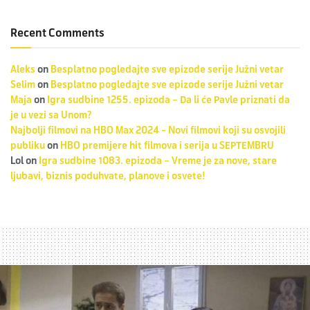
Recent Comments
Aleks
on
Besplatno pogledajte sve epizode serije Južni vetar
Selim
on
Besplatno pogledajte sve epizode serije Južni vetar
Maja
on
Igra sudbine 1255. epizoda – Da li će Pavle priznati da
je u vezi sa Unom?
Najbolji filmovi na HBO Max 2024 - Novi filmovi koji su osvojili
publiku
on
HBO premijere hit filmova i serija u SEPTEMBRU
Lol
on
Igra sudbine 1083. epizoda – Vreme je za nove, stare
ljubavi, biznis poduhvate, planove i osvete!