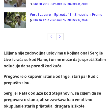
JUNE 20, 2016 - UPDATED ON JANUARY 31, 2019
Vere i zavere – Epizoda 11 – Sinopsis + Promo
JUNE 20, 2016 - UPDATED ON JANUARY 31, 2019
Ljiljana nije zadovoljna uslovima u kojima ona i Sergije
žive i vraća se kod Nane, i on ne može da je spreči. Zatim
odlučuje da se porodi kod kuće.
Pregovore o kupovini stana od Inge, stari par Rudić
prepušta sinu.
Sergije i Patak odlaze kod Stepanovih, sa ciljem da se
pregovara o stanu, ali se završava kao emotivno
okupljanje starih prijatelja, drugara iz škole.