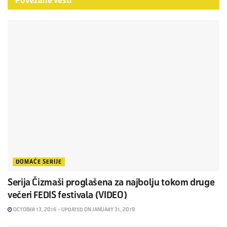
Povezane
vesti
DOMAĆE SERIJE
Serija Čizmaši proglašena za najbolju tokom druge
večeri FEDIS festivala (VIDEO)
OCTOBER 13, 2016 - UPDATED ON JANUARY 31, 2019