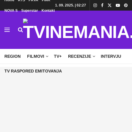
Home
RTS
PRVA
PINK
1. 09. 2025. | 02:27
NOVA S
Superstar
Kontakt
HOME
TV
DOMAĆE SERIJE
STRANE SERIJE
REGION
FILMOVI
TV+
RECENZIJE
INTERVJU
TV RASPORED EMITOVANJA