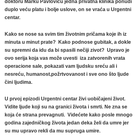
doktoru Marku Pavloviću jedna privatna klinika ponudi
duplo veću platu i bolje uslove, on se vraća u Urgentni
centar.
Kako se nose sa svim tim životnim pričama koje ih iz
minuta u minut prate? Kako podnose gubitak, a dokle
su spremni da idu da bi spasili nečiji zivot? Upravo je
ovo serija koja vas može uvesti iza zatvorenih vrata
operacione sale, pokazati vam ljudsku sreću ali i
nesreću, humanost,požrtvovanost i sve ono što ljude
čini ljudima.
U prvoj epizodi Urgentni centar živi uobičajeni život.
Vidite ljude koji su na granici života i smrti. Ne zna se
koja će strana prevagnuti. Videćete kako posle mnogo
godina zajedničkog života jedan deka želi da umre jer
su mu upravo rekli da mu supruga umire.