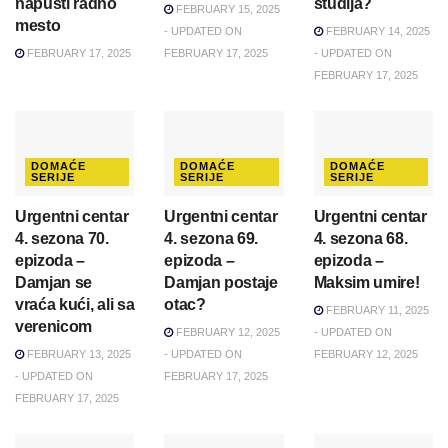
napusti radno
studija?
FEBRUARY 15, 2025
mesto
- UPDATED ON
FEBRUARY 14, 2025
FEBRUARY 17, 2025
FEBRUARY 17, 2025
- UPDATED ON
FEBRUARY 17, 2025
DOMAĆE
DOMAĆE
DOMAĆE
SERIJE
SERIJE
SERIJE
Urgentni centar
Urgentni centar
Urgentni centar
4. sezona 70.
4. sezona 69.
4. sezona 68.
epizoda –
epizoda –
epizoda –
Damjan se
Damjan postaje
Maksim umire!
vraća kući, ali sa
otac?
FEBRUARY 11, 2025
verenicom
FEBRUARY 12, 2025
- UPDATED ON
FEBRUARY 13, 2025
- UPDATED ON
FEBRUARY 12, 2025
- UPDATED ON
FEBRUARY 17, 2025
FEBRUARY 17, 2025