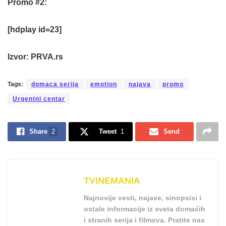
Promo #2:
[hdplay id=23]
Izvor: PRVA.rs
Tags:
domaca serija
emotion
najava
promo
Urgentni centar
Share
2
Tweet
1
Send
TVINEMANIA
Najnovije vesti, najave, sinopsisi i
ostale informacije iz sveta domaćih
i stranih serija i filmova. Pratite nas