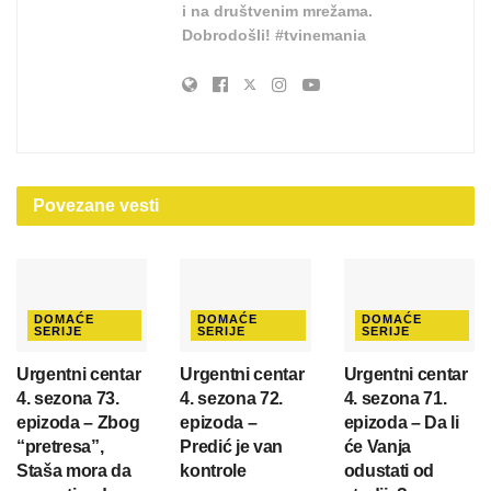
i na društvenim mrežama.
Dobrodošli! #tvinemania
Povezane
vesti
DOMAĆE
DOMAĆE
DOMAĆE
SERIJE
SERIJE
SERIJE
Urgentni centar
Urgentni centar
Urgentni centar
4. sezona 73.
4. sezona 72.
4. sezona 71.
epizoda – Zbog
epizoda –
epizoda – Da li
“pretresa”,
Predić je van
će Vanja
Staša mora da
kontrole
odustati od