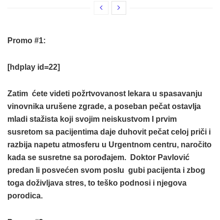
Promo #1:
[hdplay id=22]
Zatim ćete videti požrtvovanost lekara u spasavanju
vinovnika urušene zgrade, a poseban pečat ostavlja
mladi stažista koji svojim neiskustvom I prvim
susretom sa pacijentima daje duhovit pečat celoj priči i
razbija napetu atmosferu u Urgentnom centru, naročito
kada se susretne sa porođajem. Doktor Pavlović
predan Ii posvećen svom poslu gubi pacijenta i zbog
toga doživljava stres, to teško podnosi i njegova
porodica.