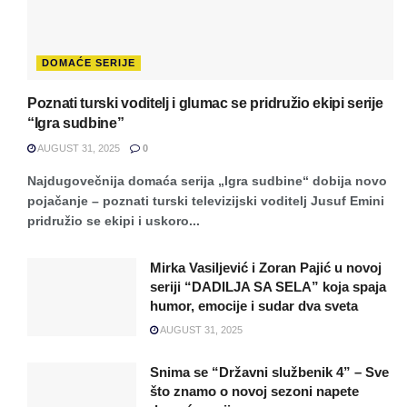
DOMAĆE SERIJE
Poznati turski voditelj i glumac se pridružio ekipi serije
“Igra sudbine”
AUGUST 31, 2025
0
Najdugovečnija domaća serija „Igra sudbine“ dobija novo
pojačanje – poznati turski televizijski voditelj Jusuf Emini
pridružio se ekipi i uskoro...
Mirka Vasiljević i Zoran Pajić u novoj
seriji “DADILJA SA SELA” koja spaja
humor, emocije i sudar dva sveta
AUGUST 31, 2025
Snima se “Državni službenik 4” – Sve
što znamo o novoj sezoni napete