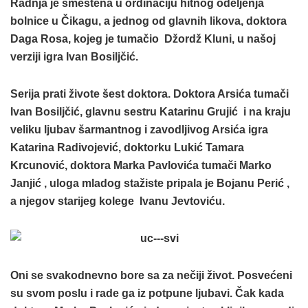
Radnja je smeštena u ordinaciju hitnog odeljenja
bolnice u Čikagu, a jednog od glavnih likova, doktora
Daga Rosa, kojeg je tumačio Džordž Kluni, u našoj
verziji igra Ivan Bosiljčić.
Serija prati živote šest doktora. Doktora Arsića tumači
Ivan Bosiljčić, glavnu sestru Katarinu Grujić i na kraju
veliku ljubav šarmantnog i zavodljivog Arsića igra
Katarina Radivojević, doktorku Lukić Tamara
Krcunović, doktora Marka Pavlovića tumači Marko
Janjić , uloga mladog stažiste pripala je Bojanu Perić ,
a njegov starijeg kolege Ivanu Jevtoviću.
Oni se svakodnevno bore sa za nečiji život. Posvećeni
su svom poslu i rade ga iz potpune ljubavi. Čak kada