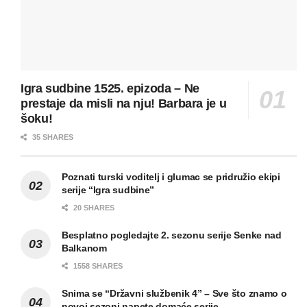
Igra sudbine 1525. epizoda – Ne
prestaje da misli na nju! Barbara je u
šoku!
35 SHARES
Poznati turski voditelj i glumac se pridružio ekipi
serije “Igra sudbine”
20 SHARES
Besplatno pogledajte 2. sezonu serije Senke nad
Balkanom
1558 SHARES
Snima se “Državni službenik 4” – Sve što znamo o
novoj sezoni napete domaće serije