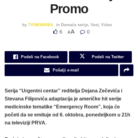
Promo
by
TVINEMANIA
in
Domaće serije
,
Vest
,
Video
A
6
0
A
Podeli na Facebook
Podeli na Twitter
Pošalji e-mail
Serija “
Urgentni centar
” reditelja
Dejana Zečevića
i
Stevana Filipovića
adaptacija je američke hit serije
medicinske tematike “Emergency Room”, koja će
početi da se emituje od 6. oktobra, ponedeljkom u 21h
na televiziji
PRVA
.