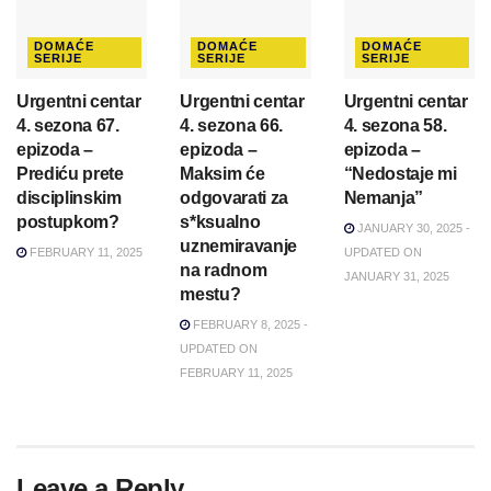
DOMAĆE
DOMAĆE
DOMAĆE
SERIJE
SERIJE
SERIJE
Urgentni centar
Urgentni centar
Urgentni centar
4. sezona 67.
4. sezona 66.
4. sezona 58.
epizoda –
epizoda –
epizoda –
Prediću prete
Maksim će
“Nedostaje mi
disciplinskim
odgovarati za
Nemanja”
postupkom?
s*ksualno
JANUARY 30, 2025 -
uznemiravanje
FEBRUARY 11, 2025
UPDATED ON
na radnom
JANUARY 31, 2025
mestu?
FEBRUARY 8, 2025 -
UPDATED ON
FEBRUARY 11, 2025
Leave a Reply