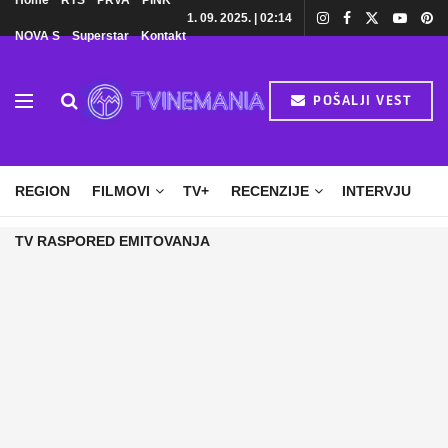
Home
RTS
PRVA
PINK
1. 09. 2025. | 02:14
NOVA S
Superstar
Kontakt
POŠALJI VEST
HOME
TV
DOMAĆE SERIJE
STRANE SERIJE
REGION
FILMOVI
TV+
RECENZIJE
INTERVJU
TV RASPORED EMITOVANJA