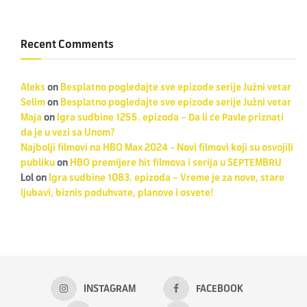
Recent Comments
Aleks
on
Besplatno pogledajte sve epizode serije Južni vetar
Selim
on
Besplatno pogledajte sve epizode serije Južni vetar
Maja
on
Igra sudbine 1255. epizoda – Da li će Pavle priznati
da je u vezi sa Unom?
Najbolji filmovi na HBO Max 2024 - Novi filmovi koji su osvojili
publiku
on
HBO premijere hit filmova i serija u SEPTEMBRU
Lol
on
Igra sudbine 1083. epizoda – Vreme je za nove, stare
ljubavi, biznis poduhvate, planove i osvete!
INSTAGRAM
FACEBOOK