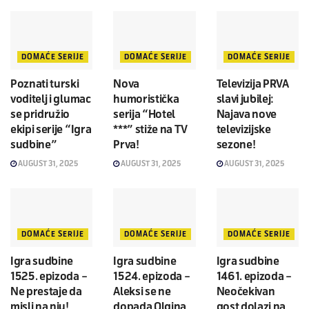
DOMAĆE SERIJE
DOMAĆE SERIJE
DOMAĆE SERIJE
Poznati turski
Nova
Televizija PRVA
voditelj i glumac
humoristička
slavi jubilej:
se pridružio
serija “Hotel
Najava nove
ekipi serije “Igra
***” stiže na TV
televizijske
sudbine”
Prva!
sezone!
AUGUST 31, 2025
AUGUST 31, 2025
AUGUST 31, 2025
DOMAĆE SERIJE
DOMAĆE SERIJE
DOMAĆE SERIJE
Igra sudbine
Igra sudbine
Igra sudbine
1525. epizoda –
1524. epizoda –
1461. epizoda –
Ne prestaje da
Aleksi se ne
Neočekivan
misli na nju!
dopada Olgina
gost dolazi na