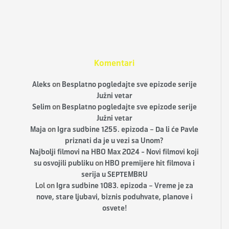
Komentari
Aleks
on
Besplatno pogledajte sve epizode serije
Južni vetar
Selim
on
Besplatno pogledajte sve epizode serije
Južni vetar
Maja
on
Igra sudbine 1255. epizoda – Da li će Pavle
priznati da je u vezi sa Unom?
Najbolji filmovi na HBO Max 2024 - Novi filmovi koji
su osvojili publiku
on
HBO premijere hit filmova i
serija u SEPTEMBRU
Lol
on
Igra sudbine 1083. epizoda – Vreme je za
nove, stare ljubavi, biznis poduhvate, planove i
osvete!