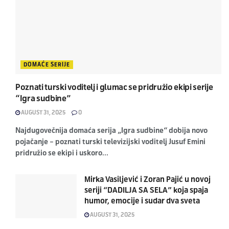
DOMAĆE SERIJE
Poznati turski voditelj i glumac se pridružio ekipi serije
“Igra sudbine”
AUGUST 31, 2025
0
Najdugovečnija domaća serija „Igra sudbine“ dobija novo
pojačanje – poznati turski televizijski voditelj Jusuf Emini
pridružio se ekipi i uskoro...
Mirka Vasiljević i Zoran Pajić u novoj
seriji “DADILJA SA SELA” koja spaja
humor, emocije i sudar dva sveta
AUGUST 31, 2025