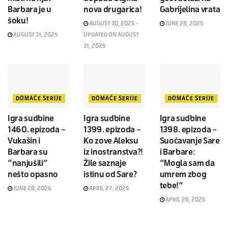
Barbara je u
nova drugarica!
Gabrijelina vrata
šoku!
AUGUST 30, 2025 -
JUNE 28, 2025
AUGUST 31, 2025
UPDATED ON AUGUST
31, 2025
DOMAĆE SERIJE
DOMAĆE SERIJE
DOMAĆE SERIJE
Igra sudbine
Igra sudbine
Igra sudbine
1460. epizoda –
1399. epizoda –
1398. epizoda –
Vukašin i
Ko zove Aleksu
Suočavanje Sare
Barbara su
iz inostranstva?!
i Barbare:
“nanjušili”
Žile saznaje
“Mogla sam da
nešto opasno
istinu od Sare?
umrem zbog
tebe!”
JUNE 28, 2025
APRIL 27, 2025
APRIL 26, 2025