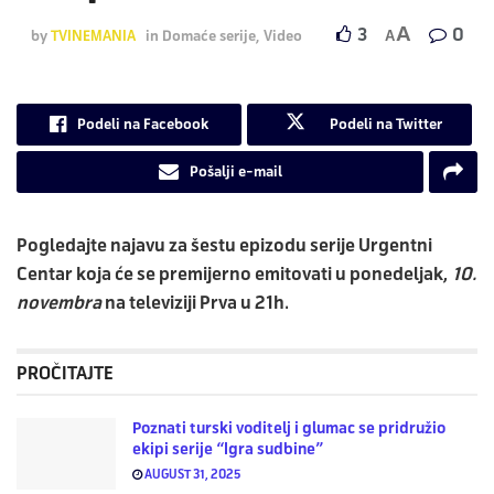
A
3
0
by
TVINEMANIA
in
Domaće serije
,
Video
A
Podeli na Facebook
Podeli na Twitter
Pošalji e-mail
Pogledajte najavu za šestu epizodu serije
Urgentni
Centar
koja će se premijerno emitovati u ponedeljak,
10.
novembra
na televiziji
Prva
u 21h.
PROČITAJTE
Poznati turski voditelj i glumac se pridružio
ekipi serije “Igra sudbine”
AUGUST 31, 2025