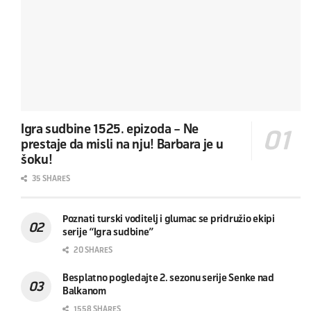
Igra sudbine 1525. epizoda – Ne
prestaje da misli na nju! Barbara je u
šoku!
35 SHARES
Poznati turski voditelj i glumac se pridružio ekipi
serije “Igra sudbine”
20 SHARES
Besplatno pogledajte 2. sezonu serije Senke nad
Balkanom
1558 SHARES