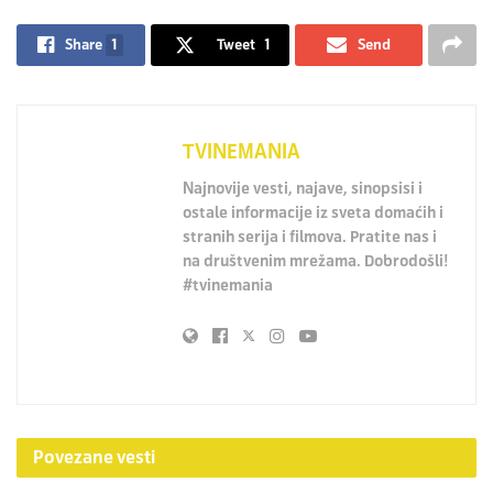
Share
1
Tweet
1
Send
TVINEMANIA
Najnovije vesti, najave, sinopsisi i
ostale informacije iz sveta domaćih i
stranih serija i filmova. Pratite nas i
na društvenim mrežama. Dobrodošli!
#tvinemania
Povezane
vesti