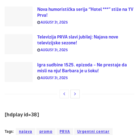
Nova humoristička serija “Hotel ***” stiže na TV
Prva!
AUGUST 31, 2025
Televizija PRVA slavi jubilej: Najava nove
televizijske sezone!
AUGUST 31, 2025
Igra sudbine 1525. epizoda – Ne prestaje da
misli na nju! Barbara je u šoku!
AUGUST 31, 2025
[hdplay id=38]
Tags:
najava
promo
PRVA
Urgentni centar