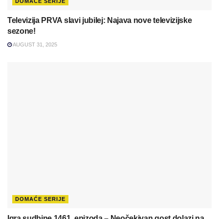
DOMAĆE SERIJE
Televizija PRVA slavi jubilej: Najava nove televizijske
sezone!
AUGUST 31, 2025
DOMAĆE SERIJE
Igra sudbine 1461. epizoda – Neočekivan gost dolazi na