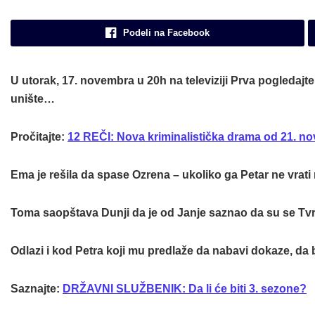
Podeli na Facebook
U utorak,
17. novembra
u 20h na televiziji Prva pogledajt
unište…
Pročitajte:
12 REČI: Nova kriminalistička drama od 21. n
Ema je rešila da spase Ozrena – ukoliko ga Petar ne vrati 
Toma saopštava Dunji da je od Janje saznao da su se Tvrdi 
Odlazi i kod Petra koji mu predlaže da nabavi dokaze, da b
Saznajte:
DRŽAVNI SLUŽBENIK: Da li će biti 3. sezone?