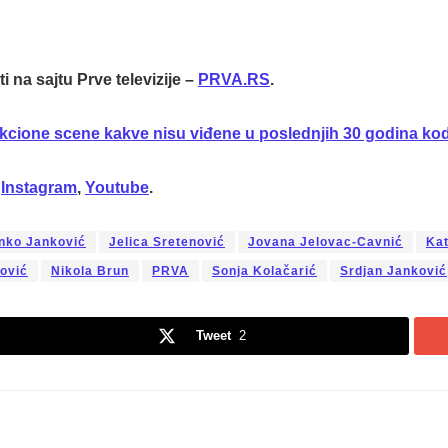
 na sajtu Prve televizije –
PRVA.RS
.
kcione scene kakve nisu viđene u poslednjih 30 godina ko
,
Instagram
,
Youtube
.
nko Janković
Jelica Sretenović
Jovana Jelovac-Cavnić
Kat
lović
Nikola Brun
PRVA
Sonja Kolačarić
Srdjan Janković
Tweet
2