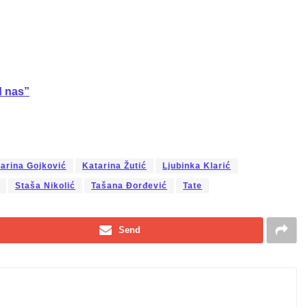
d nas”
arina Gojković
Katarina Žutić
Ljubinka Klarić
Staša Nikolić
Tašana Đorđević
Tate
Send