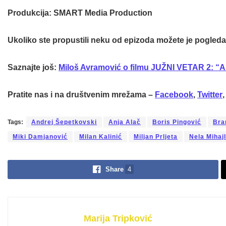
Produkcija
: SMART Media Production
Ukoliko ste propustili neku od epizoda možete je pogledati
Saznajte još:
Miloš Avramović o filmu JUŽNI VETAR 2: “A
Pratite nas i na društvenim mrežama –
Facebook
,
Twitter
Tags:
Andrej Šepetkovski
Anja Alač
Boris Pingović
Bra
Miki Damjanović
Milan Kalinić
Miljan Prljeta
Nela Mihaj
Share
4
Marija Tripković