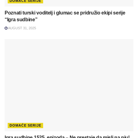
DOMAĆE SERIJE
Poznati turski voditelj i glumac se pridružio ekipi serije
“Igra sudbine”
AUGUST 31, 2025
DOMAĆE SERIJE
Igra sudbine 1525. epizoda – Ne prestaje da misli na nju!