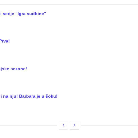
i serije “Igra sudbine”
Prva!
zijske sezone!
i na nju! Barbara je u šoku!