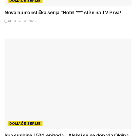
DOMAĆE SERIJE
Nova humoristička serija “Hotel ***” stiže na TV Prva!
AUGUST 31, 2025
DOMAĆE SERIJE
Igra sudbine 1524. epizoda – Aleksi se ne dopada Olgina