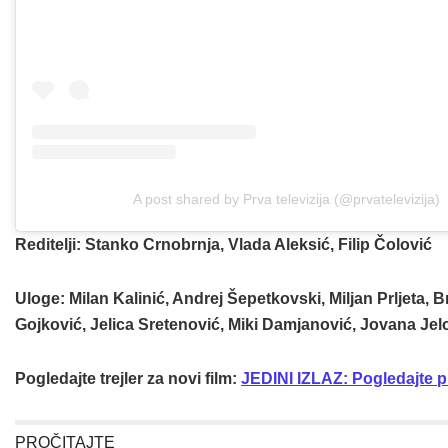
A post shared by Prva televizija (@prvatelevizija)
Reditelji:
Stanko Crnobrnja, Vlada Aleksić, Filip Čolović
Uloge
: Milan Kalinić, Andrej Šepetkovski, Miljan Prljeta,
Gojković, Jelica Sretenović, Miki Damjanović, Jovana Jel
Pogledajte trejler za novi film:
JEDINI IZLAZ: Pogledajte
PROČITAJTE