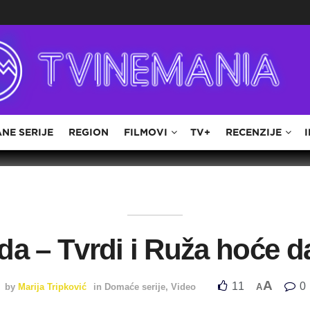
NE SERIJE
REGION
FILMOVI
TV+
RECENZIJE
oda – Tvrdi i Ruža hoće 
A
11
0
by
Marija Tripković
in
Domaće serije
,
Video
A