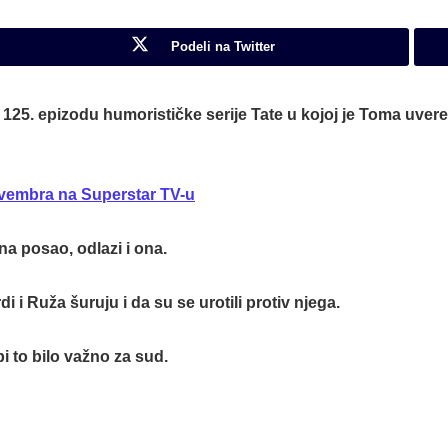
Podeli na Twitter
e
125. epizodu
humorističke serije Tate u kojoj je Toma uvere
ovembra na Superstar TV-u
na posao, odlazi i ona.
i Ruža šuruju i da su se urotili protiv njega.
i to bilo važno za sud.