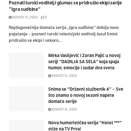
Poznati turski voditelj i glumac se pridružio ekipi serije
“Igra sudbine”
AUGUST 31, 2025
0
Najdugovečnija domaća serija „Igra sudbine“ dobija novo
pojačanje – poznati turski televizijski voditelj Jusuf Emini
pridružio se ekipi i uskoro...
Mirka Vasiljević i Zoran Pajić u novoj
seriji “DADILJA SA SELA” koja spaja
humor, emocije i sudar dva sveta
AUGUST 31, 2025
Snima se “Državni službenik 4” – Sve
što znamo o novoj sezoni napete
domaće serije
AUGUST 31, 2025
Nova humoristička serija “Hotel ***”
stiže na TV Prva!