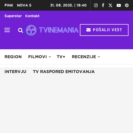
PINK
NOVA S
31. 08. 2025. | 19:40
Superstar
Kontakt
POŠALJI VEST
HOME
TV
DOMAĆE SERIJE
STRANE SERIJE
REGION
FILMOVI
TV+
RECENZIJE
INTERVJU
TV RASPORED EMITOVANJA