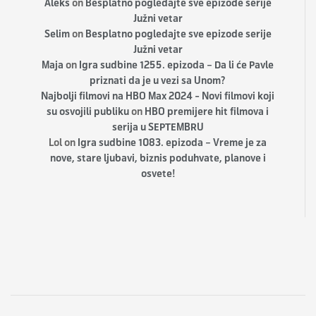
Aleks
on
Besplatno pogledajte sve epizode serije
Južni vetar
Selim
on
Besplatno pogledajte sve epizode serije
Južni vetar
Maja
on
Igra sudbine 1255. epizoda – Da li će Pavle
priznati da je u vezi sa Unom?
Najbolji filmovi na HBO Max 2024 - Novi filmovi koji
su osvojili publiku
on
HBO premijere hit filmova i
serija u SEPTEMBRU
Lol
on
Igra sudbine 1083. epizoda – Vreme je za
nove, stare ljubavi, biznis poduhvate, planove i
osvete!