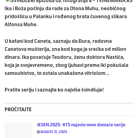
Ika i Boža počinju da rade za Otona Muhu, neobičnog
pridošlicu u Palanku i rođenog brata čuvenog slikara
Alfonsa Muhe.
U kafani kod Caneta, saznaju da Đura, redovna
Canetova mušterija, zna kod koga je srećka od milion
dinara. Ika posećuje Teodoru, ženu doktora Nastića,
koja je svojevremeno, zbog ljubavi prema Iki pokušala
samoubistvo, te ostala unakažena vitriolom…
Pratite seriju i saznajte ko najviše švindluje!
PROČITAJTE
JESEN 2025: RTS najavio nove domaće serije
AUGUST 31, 2025