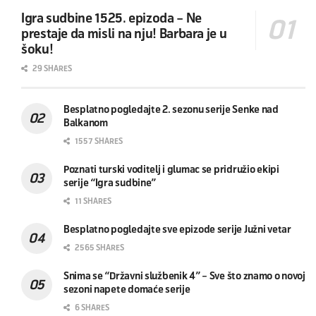
Igra sudbine 1525. epizoda – Ne
prestaje da misli na nju! Barbara je u
šoku!
29 SHARES
Besplatno pogledajte 2. sezonu serije Senke nad
Balkanom
1557 SHARES
Poznati turski voditelj i glumac se pridružio ekipi
serije “Igra sudbine”
11 SHARES
Besplatno pogledajte sve epizode serije Južni vetar
2565 SHARES
Snima se “Državni službenik 4” – Sve što znamo o novoj
sezoni napete domaće serije
6 SHARES