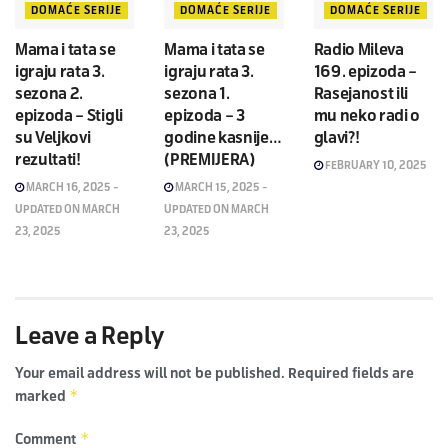
DOMAĆE SERIJE
DOMAĆE SERIJE
DOMAĆE SERIJE
Mama i tata se
Mama i tata se
Radio Mileva
igraju rata 3.
igraju rata 3.
169. epizoda –
sezona 2.
sezona 1.
Rasejanost ili
epizoda – Stigli
epizoda – 3
mu neko radi o
su Veljkovi
godine kasnije…
glavi?!
rezultati!
(PREMIJERA)
FEBRUARY 10, 2025
MARCH 16, 2025 -
MARCH 15, 2025 -
UPDATED ON MARCH
UPDATED ON MARCH
23, 2025
23, 2025
Leave a Reply
Your email address will not be published.
Required fields are
*
marked
*
Comment