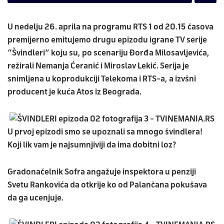
U nedelju 26. aprila na programu RTS 1 od 20.15 časova
premijerno emitujemo drugu epizodu igrane TV serije
“Švindleri” koju su, po scenariju Đorđa Milosavljevića,
režirali Nemanja Ćeranić i Miroslav Lekić. Serija je
snimljena u koprodukciji Telekoma i RTS-a, a izvšni
producent je kuća Atos iz Beograda.
U prvoj epizodi smo se upoznali sa mnogo švindlera!
Koji lik vam je najsumnjiviji da ima dobitni loz?
Gradonačelnik Sofra angažuje inspektora u penziji
Svetu Rankovića da otkrije ko od Palančana pokušava
da ga ucenjuje.