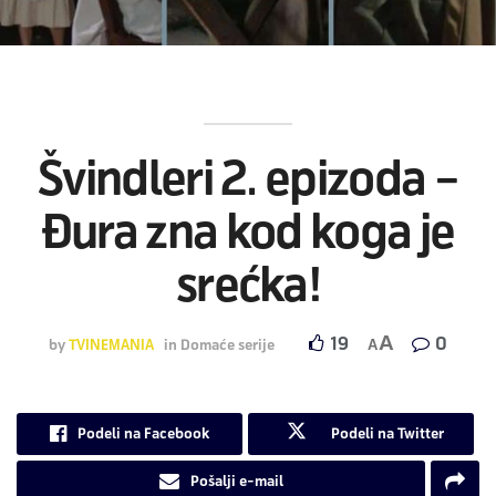
Švindleri 2. epizoda –
Đura zna kod koga je
srećka!
A
19
0
by
TVINEMANIA
in
Domaće serije
A
Podeli na Facebook
Podeli na Twitter
Pošalji e-mail