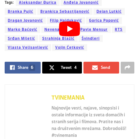
Tags:
Aleksandar Đurica
Anđela Jovanović
Branka Pujić
Brankica Sebastijanović
Dejan Lutkić
Dragan Jovanović
Filip Hajduković
Gorica Popović
Marko Baćović
Nevena Vukes
Pavle Mensur
RTS
Srđan Miletić
Strahinja Blažić
Švindleri
Vlasta Velisavljević
Vojin Ćetković
Share
6
Tweet
4
Send
TVINEMANIA
Najnovije vesti, najave, sinopsisi i
ostale informacije iz sveta domaćih i
stranih serija i filmova. Pratite nas i
na društvenim mrežama. Dobrodošli!
#tvinemania