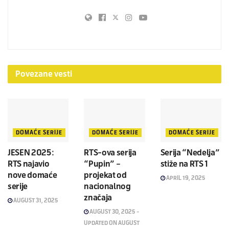
Povezane
vesti
DOMAĆE SERIJE
DOMAĆE SERIJE
DOMAĆE SERIJE
JESEN 2025:
RTS-ova serija
Serija “Nedelja”
RTS najavio
“Pupin” –
stiže na RTS 1
nove domaće
projekat od
APRIL 19, 2025
serije
nacionalnog
značaja
AUGUST 31, 2025
AUGUST 30, 2025 -
UPDATED ON AUGUST