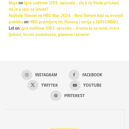
Maja
on
Igra sudbine 1255. epizoda – Da li će Pavle priznati
da je u vezi sa Unom?
Najbolji filmovi na HBO Max 2024 - Novi filmovi koji su osvojili
publiku
on
HBO premijere hit filmova i serija u SEPTEMBRU
Lol
on
Igra sudbine 1083. epizoda – Vreme je za nove, stare
ljubavi, biznis poduhvate, planove i osvete!
INSTAGRAM
FACEBOOK
TWITTER
YOUTUBE
PINTEREST