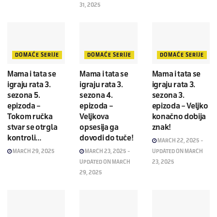
31, 2025
DOMAĆE SERIJE
DOMAĆE SERIJE
DOMAĆE SERIJE
Mama i tata se
Mama i tata se
Mama i tata se
igraju rata 3.
igraju rata 3.
igraju rata 3.
sezona 5.
sezona 4.
sezona 3.
epizoda –
epizoda –
epizoda – Veljko
Tokom ručka
Veljkova
konačno dobija
stvar se otrgla
opsesija ga
znak!
kontroli…
dovodi do tuče!
MARCH 22, 2025 -
MARCH 29, 2025
MARCH 23, 2025 -
UPDATED ON MARCH
UPDATED ON MARCH
23, 2025
29, 2025