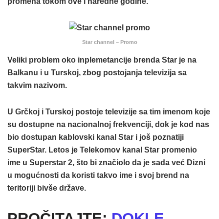
promena tokom ove i naredne godine.
Star channel – Promo
Veliki problem oko inplemetancije brenda Star je na
Balkanu i u Turskoj, zbog postojanja televizija sa
takvim nazivom.
U Grčkoj i Turskoj postoje televizije sa tim imenom koje
su dostupne na nacionalnoj frekvenciji, dok je kod nas
bio dostupan kablovski kanal Star i još poznatiji
SuperStar. Letos je Telekomov kanal Star promenio
ime u Superstar 2, što bi značiolo da je sada već Dizni
u mogućnosti da koristi takvo ime i svoj brend na
teritoriji bivše države.
PROČITAJTE:
DOKLE