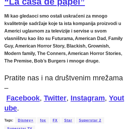
“La casa de papel”
Mi kao gledaoci smo ostali uskraćeni za mnogo
kvalitetnije sadržaje koje ta ista kompanija proizvodi u
Americi uglavnom za televizije i servise u svom
vlasništvu kao što su Futurama, American Dad, Family
Guy, American Horror Story, Blackish, Grownish,
Modern family, The Conners, American Horror Stories,
The Premise, Bob’s Burgers i mnoge druge.
Pratite nas i na društvenim mrežama
–
Facebook
,
Twitter
,
Instagram
,
Yout
ube
.
Tags:
Disney+
fox
FX
Star
Superstar 2
Superstar TV