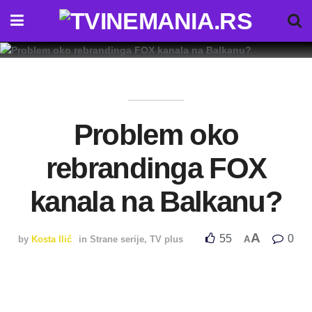
Problem oko
rebrandinga FOX
kanala na Balkanu?
A
55
0
by
Kosta Ilić
in
Strane serije
,
TV plus
A