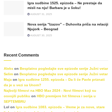
Igra sudbine 1525. epizoda – Ne prestaje da
misli na nju! Barbara je u šoku!
AUGUST 31, 2025
Nova serija “Izazov” – Duhovita priča na relaciji
Njujork – Beograd
AUGUST 30, 2025
Recent Comments
Aleks
on
Besplatno pogledajte sve epizode serije Južni vetar
Selim
on
Besplatno pogledajte sve epizode serije Južni vetar
Maja
on
Igra sudbine 1255. epizoda – Da li će Pavle priznati
da je u vezi sa Unom?
Najbolji filmovi na HBO Max 2024 - Novi filmovi koji su
osvojili publiku
on
HBO premijere hit filmova i serija u
SEPTEMBRU
Lol
on
Igra sudbine 1083. epizoda – Vreme je za nove, stare