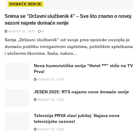
DOMAĆE SERIJE
Snima se “Državni službenik 4” – Sve što znamo o novoj
sezoni napete domaće serije
AUGUST 31, 2025
0
Serija „Državni službenik” od svoje prve epizode osvojila je
domaću publiku intrigantnim zapletima, političkim spletkama
i složenim likovima. Sada, nakon...
Nova humoristička serija “Hotel ***” stiže na TV
Prva!
AUGUST 31, 2025
JESEN 2025: RTS najavio nove domaće serije
AUGUST 31, 2025
Televizija PRVA slavi jubilej: Najava nove
televizijske sezone!
AUGUST 31, 2025