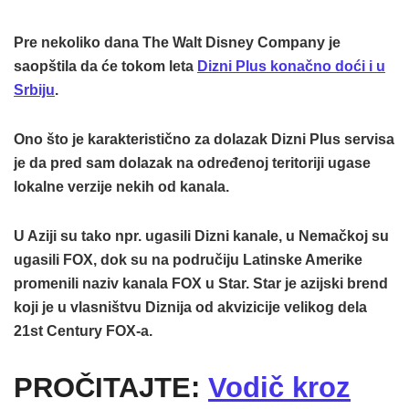
Pre nekoliko dana The Walt Disney Company je
saopštila da će tokom leta
Dizni Plus konačno doći i u
Srbiju
.
Ono što je karakteristično za dolazak Dizni Plus servisa
je da pred sam dolazak na određenoj teritoriji ugase
lokalne verzije nekih od kanala.
U Aziji su tako npr. ugasili Dizni kanale, u Nemačkoj su
ugasili FOX, dok su na područiju Latinske Amerike
promenili naziv kanala FOX u Star. Star je azijski brend
koji je u vlasništvu Diznija od akvizicije velikog dela
21st Century FOX-a.
PROČITAJTE:
Vodič kroz