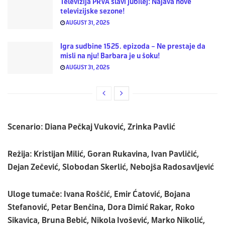
Televizija PRVA slavi jubilej: Najava nove
televizijske sezone!
AUGUST 31, 2025
Igra sudbine 1525. epizoda – Ne prestaje da
misli na nju! Barbara je u šoku!
AUGUST 31, 2025
Scenario
: Diana Pečkaj Vuković, Zrinka Pavlić
Režija
: Kristijan Milić, Goran Rukavina, Ivan Pavličić,
Dejan Zečević, Slobodan Skerlić, Nebojša Radosavljević
Uloge tumače
: Ivana Roščić, Emir Ćatović, Bojana
Stefanović, Petar Benčina, Dora Dimić Rakar, Roko
Sikavica, Bruna Bebić, Nikola Ivošević, Marko Nikolić,