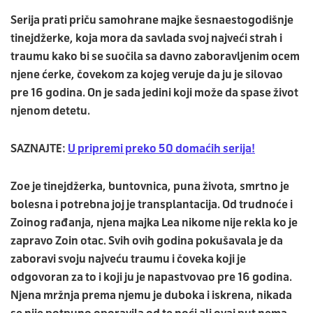
Serija prati priču samohrane majke šesnaestogodišnje
tinejdžerke, koja mora da savlada svoj najveći strah i
traumu kako bi se suočila sa davno zaboravljenim ocem
njene ćerke, čovekom za kojeg veruje da ju je silovao
pre 16 godina. On je sada jedini koji može da spase život
njenom detetu.
SAZNAJTE:
U pripremi preko 50 domaćih serija!
Zoe je tinejdžerka, buntovnica, puna života, smrtno je
bolesna i potrebna joj je transplantacija. Od trudnoće i
Zoinog rađanja, njena majka Lea nikome nije rekla ko je
zapravo Zoin otac. Svih ovih godina pokušavala je da
zaboravi svoju najveću traumu i čoveka koji je
odgovoran za to i koji ju je napastvovao pre 16 godina.
Njena mržnja prema njemu je duboka i iskrena, nikada