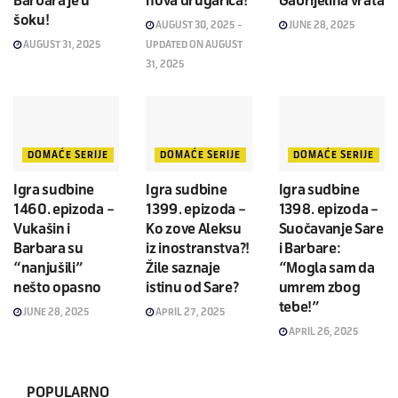
Barbara je u
nova drugarica!
Gabrijelina vrata
šoku!
AUGUST 30, 2025 -
JUNE 28, 2025
AUGUST 31, 2025
UPDATED ON AUGUST
31, 2025
DOMAĆE SERIJE
DOMAĆE SERIJE
DOMAĆE SERIJE
Igra sudbine
Igra sudbine
Igra sudbine
1460. epizoda –
1399. epizoda –
1398. epizoda –
Vukašin i
Ko zove Aleksu
Suočavanje Sare
Barbara su
iz inostranstva?!
i Barbare:
“nanjušili”
Žile saznaje
“Mogla sam da
nešto opasno
istinu od Sare?
umrem zbog
tebe!”
JUNE 28, 2025
APRIL 27, 2025
APRIL 26, 2025
POPULARNO