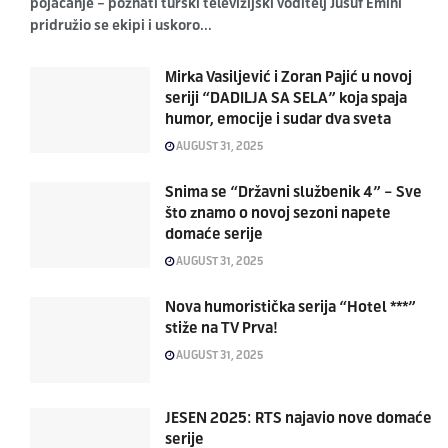
pojačanje – poznati turski televizijski voditelj Jusuf Emini
pridružio se ekipi i uskoro...
Mirka Vasiljević i Zoran Pajić u novoj
seriji “DADILJA SA SELA” koja spaja
humor, emocije i sudar dva sveta
AUGUST 31, 2025
Snima se “Državni službenik 4” – Sve
što znamo o novoj sezoni napete
domaće serije
AUGUST 31, 2025
Nova humoristička serija “Hotel ***”
stiže na TV Prva!
AUGUST 31, 2025
JESEN 2025: RTS najavio nove domaće
serije