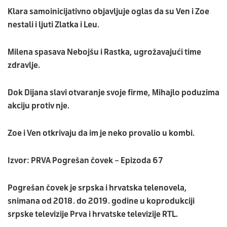
Klara samoinicijativno objavljuje oglas da su Ven i Zoe
nestali i ljuti Zlatka i Leu.
Milena spasava Nebojšu i Rastka, ugrožavajući time
zdravlje.
Dok Dijana slavi otvaranje svoje firme, Mihajlo poduzima
akciju protiv nje.
Zoe i Ven otkrivaju da im je neko provalio u kombi.
Izvor: PRVA Pogrešan čovek – Epizoda 67
Pogrešan čovek je srpska i hrvatska telenovela,
snimana od 2018. do 2019. godine u koprodukciji
srpske televizije Prva i hrvatske televizije RTL.