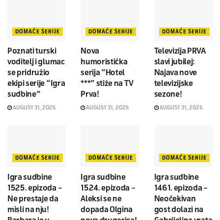
DOMAĆE SERIJE
DOMAĆE SERIJE
DOMAĆE SERIJE
Poznati turski
Nova
Televizija PRVA
voditelj i glumac
humoristička
slavi jubilej:
se pridružio
serija “Hotel
Najava nove
ekipi serije “Igra
***” stiže na TV
televizijske
sudbine”
Prva!
sezone!
AUGUST 31, 2025
AUGUST 31, 2025
AUGUST 31, 2025
DOMAĆE SERIJE
DOMAĆE SERIJE
DOMAĆE SERIJE
Igra sudbine
Igra sudbine
Igra sudbine
1525. epizoda –
1524. epizoda –
1461. epizoda –
Ne prestaje da
Aleksi se ne
Neočekivan
misli na nju!
dopada Olgina
gost dolazi na