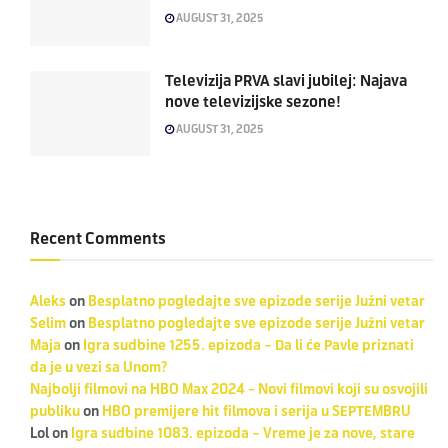
AUGUST 31, 2025
Televizija PRVA slavi jubilej: Najava
nove televizijske sezone!
AUGUST 31, 2025
Recent Comments
Aleks
on
Besplatno pogledajte sve epizode serije Južni vetar
Selim
on
Besplatno pogledajte sve epizode serije Južni vetar
Maja
on
Igra sudbine 1255. epizoda – Da li će Pavle priznati
da je u vezi sa Unom?
Najbolji filmovi na HBO Max 2024 - Novi filmovi koji su osvojili
publiku
on
HBO premijere hit filmova i serija u SEPTEMBRU
Lol
on
Igra sudbine 1083. epizoda – Vreme je za nove, stare