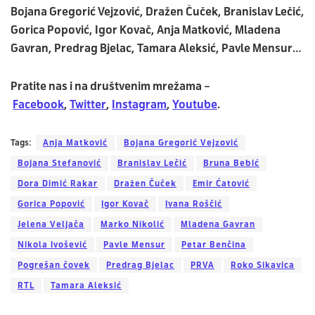
Bojana Gregorić Vejzović, Dražen Čuček, Branislav Lečić,
Gorica Popović, Igor Kovač, Anja Matković, Mladena
Gavran, Predrag Bjelac, Tamara Aleksić, Pavle Mensur…
Pratite nas i na društvenim mrežama –
Facebook
,
Twitter
,
Instagram
,
Youtube
.
Tags:
Anja Matković
Bojana Gregorić Vejzović
Bojana Stefanović
Branislav Lečić
Bruna Bebić
Dora Dimić Rakar
Dražen Čuček
Emir Ćatović
Gorica Popović
Igor Kovač
Ivana Roščić
Jelena Veljača
Marko Nikolić
Mladena Gavran
Nikola Ivošević
Pavle Mensur
Petar Benčina
Pogrešan čovek
Predrag Bjelac
PRVA
Roko Sikavica
RTL
Tamara Aleksić