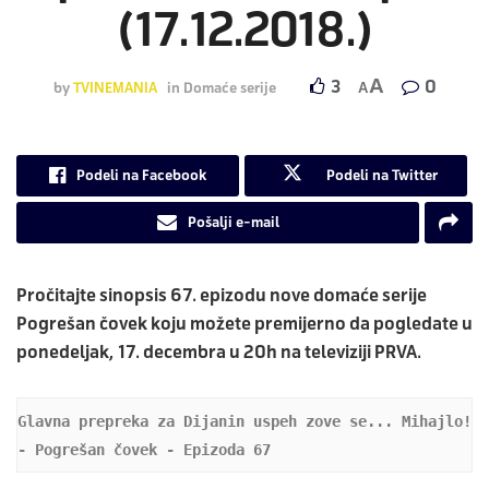
(17.12.2018.)
A
3
0
by
TVINEMANIA
in
Domaće serije
A
Podeli na Facebook
Podeli na Twitter
Pošalji e-mail
Pročitajte sinopsis 67. epizodu nove domaće serije
Pogrešan čovek
koju možete premijerno da pogledate u
ponedeljak, 17. decembra u 20h na televiziji PRVA.
Glavna prepreka za Dijanin uspeh zove se... Mihajlo! 
- Pogrešan čovek - Epizoda 67