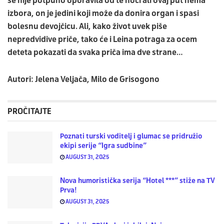
se nije potpuno oporavila od te noći ali ovaj put nema
izbora, on je jedini koji može da donira organ i spasi
bolesnu devojčicu. Ali, kako život uvek piše
nepredvidive priče, tako će i Leina potraga za ocem
deteta pokazati da svaka priča ima dve strane…
Autori
: Jelena Veljača, Milo de Grisogono
PROČITAJTE
Poznati turski voditelj i glumac se pridružio
ekipi serije “Igra sudbine”
AUGUST 31, 2025
Nova humoristička serija “Hotel ***” stiže na TV
Prva!
AUGUST 31, 2025