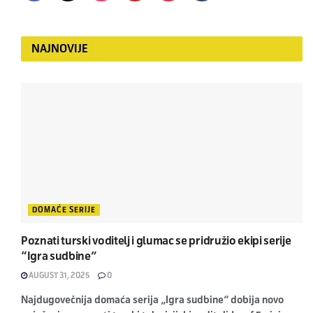
NAJNOVIJE
DOMAĆE SERIJE
Poznati turski voditelj i glumac se pridružio ekipi serije
“Igra sudbine”
AUGUST 31, 2025
0
Najdugovečnija domaća serija „Igra sudbine“ dobija novo