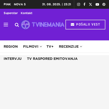
PINK
NOVA S
31. 08. 2025. | 23:21
Superstar
Kontakt
POŠALJI VEST
HOME
TV
DOMAĆE SERIJE
STRANE SERIJE
REGION
FILMOVI
TV+
RECENZIJE
INTERVJU
TV RASPORED EMITOVANJA