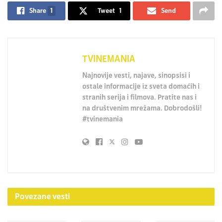
Share
1
Tweet
1
Send
TVINEMANIA
Najnovije vesti, najave, sinopsisi i
ostale informacije iz sveta domaćih i
stranih serija i filmova. Pratite nas i
na društvenim mrežama. Dobrodošli!
#tvinemania
Povezane
vesti