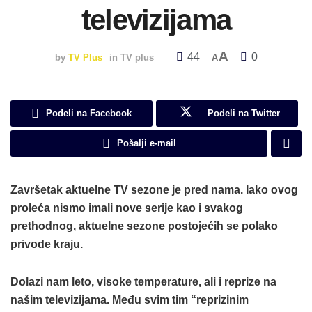
televizijama
A
44
0
by
TV Plus
in
TV plus
A
Podeli na Facebook
Podeli na Twitter
Pošalji e-mail
Završetak aktuelne TV sezone je pred nama. Iako ovog
proleća nismo imali nove serije kao i svakog
prethodnog, aktuelne sezone postojećih se polako
privode kraju.
Dolazi nam leto, visoke temperature, ali i reprize na
našim televizijama. Među svim tim “reprizinim