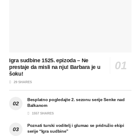
Igra sudbine 1525. epizoda – Ne
prestaje da misli na nju! Barbara je u
šoku!
29 SHARES
Besplatno pogledajte 2. sezonu serije Senke nad
Balkanom
1557 SHARES
Poznati turski voditelj i glumac se pridružio ekipi
serije “Igra sudbine”