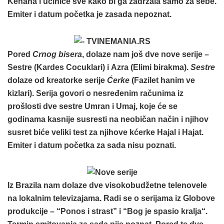
Kenana i učiniće sve kako bi ga zadržala samo za sebe.
Emiter i datum početka je zasada nepoznat.
Pored
Crnog bisera
, dolaze nam još dve nove serije –
Sestre
(Kardes Cocuklari) i
Azra
(Elimi birakma).
Sestre
dolaze od kreatorke serije
Ćerke
(Fazilet hanim ve
kizlari). Serija govori o nesređenim računima iz
prošlosti dve sestre Umran i Umaj, koje će se
godinama kasnije susresti na neobičan način i njihov
susret biće veliki test za njihove kćerke Hajal i Hajat.
Emiter i datum početka za sada nisu poznati.
Iz Brazila nam dolaze dve visokobudžetne telenovele
na lokalnim televizajama. Radi se o serijama iz Globove
produkcije – “
Ponos i strast
” i “
Bog je spasio kralja
“.