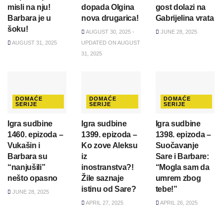
misli na nju!
dopada Olgina
gost dolazi na
Barbara je u
nova drugarica!
Gabrijelina vrata
šoku!
AUGUST 30, 2025 -
JUNE 28, 2025
AUGUST 31, 2025
UPDATED ON AUGUST
31, 2025
DOMAĆE
DOMAĆE
DOMAĆE
SERIJE
SERIJE
SERIJE
Igra sudbine
Igra sudbine
Igra sudbine
1460. epizoda –
1399. epizoda –
1398. epizoda –
Vukašin i
Ko zove Aleksu
Suočavanje
Barbara su
iz
Sare i Barbare:
“nanjušili”
inostranstva?!
“Mogla sam da
nešto opasno
Žile saznaje
umrem zbog
istinu od Sare?
tebe!”
JUNE 28, 2025
APRIL 27, 2025
APRIL 26, 2025