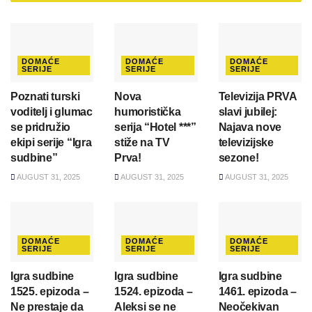
DOMAĆE
DOMAĆE
DOMAĆE
SERIJE
SERIJE
SERIJE
Poznati turski
Nova
Televizija PRVA
voditelj i glumac
humoristička
slavi jubilej:
se pridružio
serija “Hotel ***”
Najava nove
ekipi serije “Igra
stiže na TV
televizijske
sudbine”
Prva!
sezone!
AUGUST 31, 2025
AUGUST 31, 2025
AUGUST 31, 2025
DOMAĆE
DOMAĆE
DOMAĆE
SERIJE
SERIJE
SERIJE
Igra sudbine
Igra sudbine
Igra sudbine
1525. epizoda –
1524. epizoda –
1461. epizoda –
Ne prestaje da
Aleksi se ne
Neočekivan