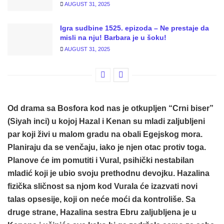
AUGUST 31, 2025
Igra sudbine 1525. epizoda – Ne prestaje da
misli na nju! Barbara je u šoku!
AUGUST 31, 2025
Od drama sa Bosfora kod nas je otkupljen “
Crni biser
”
(Siyah inci) u kojoj Hazal i Kenan su mladi zaljubljeni
par koji živi u malom gradu na obali Egejskog mora.
Planiraju da se venčaju, iako je njen otac protiv toga.
Planove će im pomutiti i Vural, psihički nestabilan
mladić koji je ubio svoju prethodnu devojku. Hazalina
fizička sličnost sa njom kod Vurala će izazvati novi
talas opsesije, koji on neće moći da kontroliše. Sa
druge strane, Hazalina sestra Ebru zaljubljena je u