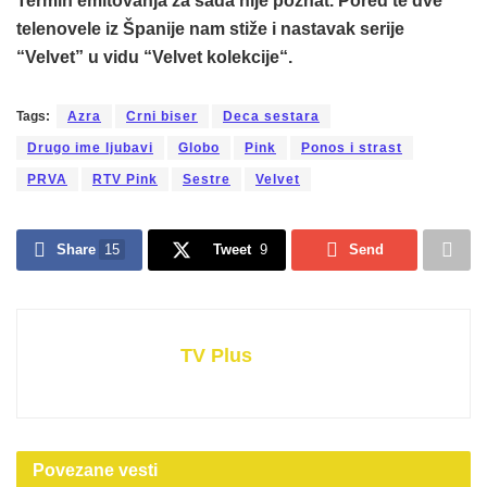
Termin emitovanja za sada nije poznat. Pored te dve
telenovele iz Španije nam stiže i nastavak serije
“Velvet” u vidu “
Velvet kolekcije
“.
Tags:
Azra
Crni biser
Deca sestara
Drugo ime ljubavi
Globo
Pink
Ponos i strast
PRVA
RTV Pink
Sestre
Velvet
Share
15
Tweet
9
Send
TV Plus
Povezane
vesti