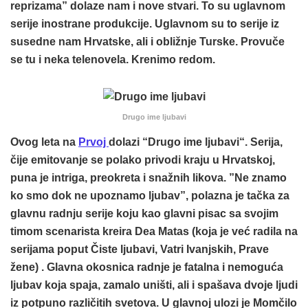
reprizama” dolaze nam i nove stvari. To su uglavnom
serije inostrane produkcije. Uglavnom su to serije iz
susedne nam Hrvatske, ali i obližnje Turske. Provuče
se tu i neka telenovela. Krenimo redom.
Drugo ime ljubavi
Ovog leta na
Prvoj
dolazi “
Drugo ime ljubavi
“. Serija,
čije emitovanje se polako privodi kraju u Hrvatskoj,
puna je intriga, preokreta i snažnih likova. ”Ne znamo
ko smo dok ne upoznamo ljubav”, polazna je tačka za
glavnu radnju serije koju kao glavni pisac sa svojim
timom scenarista kreira Dea Matas (koja je već radila na
serijama poput Čiste ljubavi, Vatri Ivanjskih, Prave
žene) . Glavna okosnica radnje je fatalna i nemoguća
ljubav koja spaja, zamalo uništi, ali i spašava dvoje ljudi
iz potpuno različitih svetova. U glavnoj ulozi je Momčilo