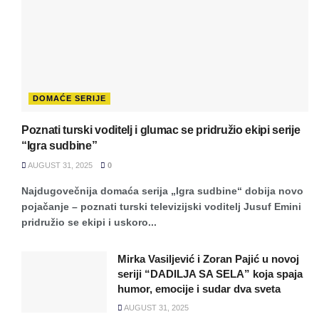
DOMAĆE SERIJE
Poznati turski voditelj i glumac se pridružio ekipi serije
“Igra sudbine”
AUGUST 31, 2025
0
Najdugovečnija domaća serija „Igra sudbine“ dobija novo
pojačanje – poznati turski televizijski voditelj Jusuf Emini
pridružio se ekipi i uskoro...
Mirka Vasiljević i Zoran Pajić u novoj
seriji “DADILJA SA SELA” koja spaja
humor, emocije i sudar dva sveta
AUGUST 31, 2025