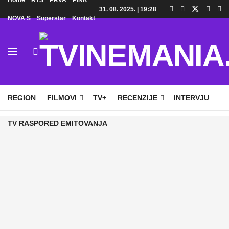
Home
RTS
PRVA
PINK
31. 08. 2025. | 19:28
NOVA S
Superstar
Kontakt
HOME
TV
DOMAĆE SERIJE
STRANE SERIJE
REGION
FILMOVI
TV+
RECENZIJE
INTERVJU
TV RASPORED EMITOVANJA