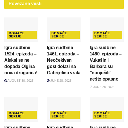
Povezane
vesti
DOMAĆE
DOMAĆE
DOMAĆE
SERIJE
SERIJE
SERIJE
Igra sudbine
Igra sudbine
Igra sudbine
1524. epizoda –
1461. epizoda –
1460. epizoda –
Aleksi se ne
Neočekivan
Vukašin i
dopada Olgina
gost dolazi na
Barbara su
nova drugarica!
Gabrijelina vrata
“nanjušili”
nešto opasno
AUGUST 30, 2025
JUNE 28, 2025
JUNE 28, 2025
DOMAĆE
DOMAĆE
DOMAĆE
SERIJE
SERIJE
SERIJE
Igra sudbine
Igra sudbine
Igra sudbine