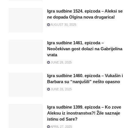
Igra sudbine 1524. epizoda – Aleksi se
ne dopada Olgina nova drugarica!
AUGUST 30, 2025
Igra sudbine 1461. epizoda –
Neočekivan gost dolazi na Gabrijelina
vrata
JUNE 28, 2025
Igra sudbine 1460. epizoda – Vukašin i
Barbara su “nanjušili” nešto opasno
JUNE 28, 2025
Igra sudbine 1399. epizoda – Ko zove
Aleksu iz inostranstva?! Žile saznaje
istinu od Sare?
APRIL 27, 2025