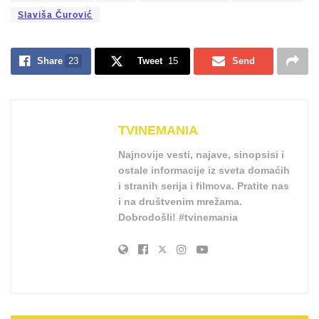
Slaviša Čurović
Share
23
Tweet
15
Send
TVINEMANIA
Najnovije vesti, najave, sinopsisi i
ostale informacije iz sveta domaćih
i stranih serija i filmova. Pratite nas
i na društvenim mrežama.
Dobrodošli! #tvinemania