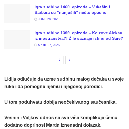
Igra sudbine 1460. epizoda – Vukašin i
Barbara su “nanjušili” nešto opasno
JUNE 28, 2025
Igra sudbine 1399. epizoda – Ko zove Aleksu
iz inostranstva?! Žile saznaje istinu od Sare?
APRIL 27, 2025
Lidija odlučuje da uzme sudbinu malog dečaka u svoje
ruke i da pomogne njemu i njegovoj porodici.
U tom poduhvatu dobija neočekivanog saučesnika.
Vesnin i Veljkov odnos se sve više komplikuje čemu
dodatno doprinosi Martin iznenadni dolazak.