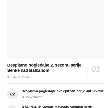
Besplatno pogledajte 2. sezonu serije
Senke nad Balkanom
1556 SHARES
Besplatno pogledajte sve epizode serije Južni vetar
2564 SHARES
U KLINČU 4: Voyage razjasnio sudbinu serije!