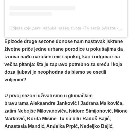
Објава коју дели Azbuka naseg zivota -TV serija (@azbuka.naseg.zivota)
Epizode druge sezone donose nam nastavak iskrene
životne priče jedne urbane porodice u pokušajima da
iznova nađu narušeni mir i spokoj, kao i odgovor na
večita pitanja: šta je zapravo potrebno za sreću i koja
doza ljubavi je neophodna da bismo se osetili
voljenim?
U prvoj sezoni uživali smo u glumačkim
bravurama
Aleksandre Janković i Jadrana Malkoviča,
zatim Nebojše Milovanovića, Isidore Simijonović, Mione
Marković, Đorđa Mišine. Tu su bili i Radoš Bajić,
Anastasia Mandić, Anđelka Prpić, Nedeljko Bajić,