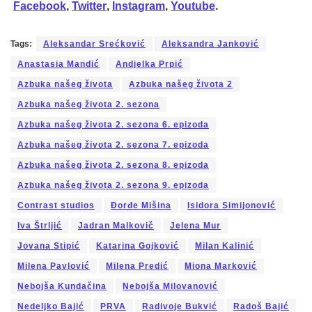
Facebook
,
Twitter
,
Instagram
,
Youtube
.
Tags:
Aleksandar Srećković
Aleksandra Janković
Anastasia Mandić
Andjelka Prpić
Azbuka našeg života
Azbuka našeg života 2
Azbuka našeg života 2. sezona
Azbuka našeg života 2. sezona 6. epizoda
Azbuka našeg života 2. sezona 7. epizoda
Azbuka našeg života 2. sezona 8. epizoda
Azbuka našeg života 2. sezona 9. epizoda
Contrast studios
Đorđe Mišina
Isidora Simijonović
Iva Štrljić
Jadran Malkovič
Jelena Mur
Jovana Stipić
Katarina Gojković
Milan Kalinić
Milena Pavlović
Milena Predić
Miona Marković
Nebojša Kundačina
Nebojša Milovanović
Nedeljko Bajić
PRVA
Radivoje Bukvić
Radoš Bajić