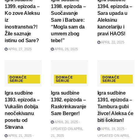
1399. epizoda –
1398. epizoda –
1394. epizoda –
Ko zove Aleksu
Suočavanje
Sara upada u
iz
Sare i Barbare:
Aleksinu
inostranstva?!
“Mogla sam da
kancelariju i
Žile saznaje
umrem zbog
pravi HAOS!
istinu od Sare?
tebe!”
APRIL 22, 2025
APRIL 27, 2025
APRIL 26, 2025
DOMAĆE
DOMAĆE
DOMAĆE
SERIJE
SERIJE
SERIJE
Igra sudbine
Igra sudbine
Igra sudbine
1393. epizoda –
1392. epizoda –
1391. epizoda –
Vukašin dobija
Raskrinkavanje
Tambura gubi
neočekivanu
Sare Berger!
živce! Aleksa će
posetu od
biti šokiran!
APRIL 20, 2025 -
Stevana
UPDATED ON APRIL
APRIL 19, 2025 -
APRIL 21, 2025 -
21, 2025
UPDATED ON APRIL