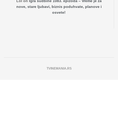
Lol
on
Igra sudbine 1083. epizoda – Vreme je za
nove, stare ljubavi, biznis poduhvate, planove i
osvete!
TVINEMANIA.RS