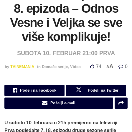
8. epizoda – Odnos
Vesne i Veljka se sve
više komplikuje!
SUBOTA 10. FEBRUAR 21:00 PRVA
A
74
0
by
TVINEMANIA
in
Domaće serije
,
Video
A
Podeli na Facebook
Podeli na Twitter
Pošalji e-mail
U subotu 10. februara u 21h premijerno na televiziji
Prva pogledajte 7. i 8. epizodu druge sezone serije