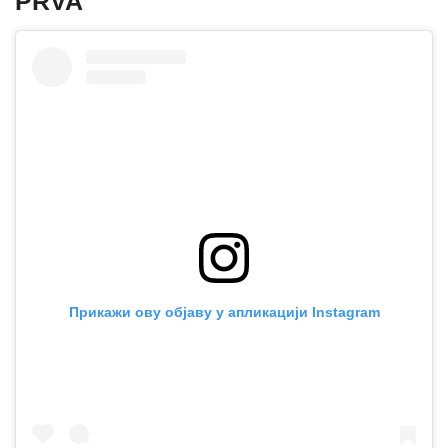
PRVA
Прикажи ову објаву у апликацији Instagram