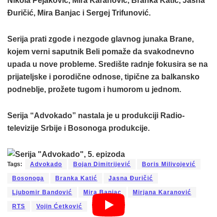
Nikola Pejaković, Mira Karanović, Branka Katić, Jasna
Đuričić, Mira Banjac i Sergej Trifunović.
Serija prati zgode i nezgode glavnog junaka Brane,
kojem verni saputnik Beli pomaže da svakodnevno
upada u nove probleme. Središte radnje fokusira se na
prijateljske i porodične odnose, tipične za balkansko
podneblje, prožete tugom i humorom u jednom.
Serija “Advokado” nastala je u produkciji Radio-
televizije Srbije i Bosonoga produkcije.
Tags:
Advokado
Bojan Dimitrijević
Boris Milivojević
Bosonoga
Branka Katić
Jasna Đuričić
Ljubomir Bandović
Mira Banjac
Mirjana Karanović
RTS
Vojin Ćetković