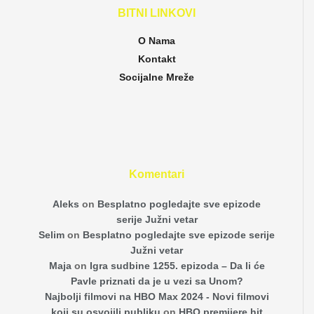
BITNI LINKOVI
O Nama
Kontakt
Socijalne Mreže
Komentari
Aleks
on
Besplatno pogledajte sve epizode
serije Južni vetar
Selim
on
Besplatno pogledajte sve epizode serije
Južni vetar
Maja
on
Igra sudbine 1255. epizoda – Da li će
Pavle priznati da je u vezi sa Unom?
Najbolji filmovi na HBO Max 2024 - Novi filmovi
koji su osvojili publiku
on
HBO premijere hit