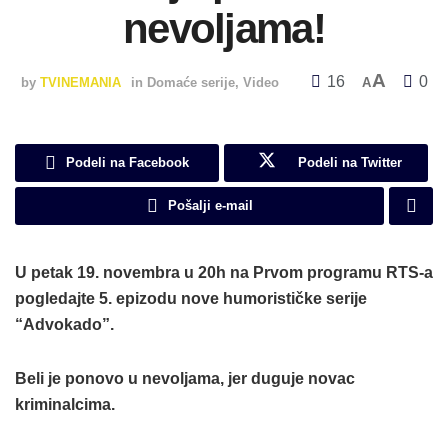
nevoljama!
A
16
0
by
TVINEMANIA
in
Domaće serije
,
Video
A
Podeli na Facebook
Podeli na Twitter
Pošalji e-mail
U petak 19. novembra u 20h na Prvom programu RTS-a
pogledajte 5. epizodu nove humorističke serije
“Advokado”.
Beli je ponovo u nevoljama, jer duguje novac
kriminalcima.