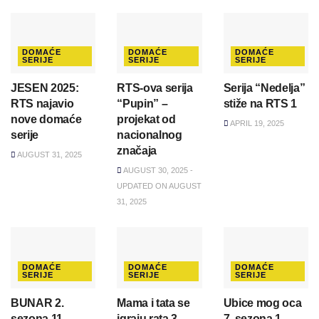
DOMAĆE
DOMAĆE
DOMAĆE
SERIJE
SERIJE
SERIJE
JESEN 2025:
RTS-ova serija
Serija “Nedelja”
RTS najavio
“Pupin” –
stiže na RTS 1
nove domaće
projekat od
APRIL 19, 2025
serije
nacionalnog
značaja
AUGUST 31, 2025
AUGUST 30, 2025 -
UPDATED ON AUGUST
31, 2025
DOMAĆE
DOMAĆE
DOMAĆE
SERIJE
SERIJE
SERIJE
BUNAR 2.
Mama i tata se
Ubice mog oca
sezona 11.
igraju rata 3.
7. sezona 1.