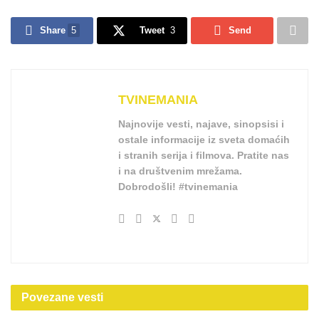
Share
5
Tweet
3
Send
TVINEMANIA
Najnovije vesti, najave, sinopsisi i
ostale informacije iz sveta domaćih
i stranih serija i filmova. Pratite nas
i na društvenim mrežama.
Dobrodošli! #tvinemania
Povezane
vesti