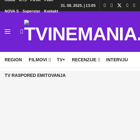
Home
RTS
PRVA
PINK
31. 08. 2025. | 13:05
NOVA S
Superstar
Kontakt
HOME
TV
DOMAĆE SERIJE
STRANE SERIJE
REGION
FILMOVI
TV+
RECENZIJE
INTERVJU
TV RASPORED EMITOVANJA