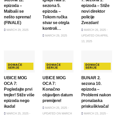
epizoda –
sezona 5.
epizoda – Stiže
Malbaši se
epizoda –
novi direktor
nešto sprema!
Tokom ručka
policije
(FINALE)
stvar se otrgla
Zvezdan!
kontroli…
MARCH 29, 2025
MARCH 26, 2025 -
MARCH 29, 2025
UPDATED ON APRIL
13, 2025
DOMAĆE
DOMAĆE
DOMAĆE
SERIJE
SERIJE
SERIJE
UBICE MOG
UBICE MOG
BUNAR 2.
OCA 7:
OCA 7:
sezona 10.
Pogledajte prvi
Konačno
epizoda –
trejler! Stiže više
objavljen datum
Problemi nakon
epizoda nego
premijere!
pronalaska
ikada!
priskuškivača!
MARCH 25, 2025 -
MARCH 25, 2025 -
UPDATED ON MARCH
MARCH 23, 2025 -