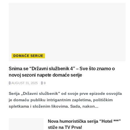
DOMAĆE SERIJE
Snima se “Državni službenik 4” – Sve što znamo o
novoj sezoni napete domaće serije
AUGUST 31, 2025
0
Serija „Državni službenik” od svoje prve epizode osvojila
je domaću publiku intrigantnim zapletima, političkim
spletkama i složenim likovima. Sada, nakon...
Nova humoristička serija “Hotel ***”
stiže na TV Prva!