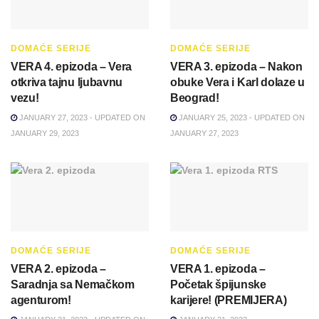
DOMAĆE SERIJE
DOMAĆE SERIJE
VERA 4. epizoda – Vera
VERA 3. epizoda – Nakon
otkriva tajnu ljubavnu
obuke Vera i Karl dolaze u
vezu!
Beograd!
JANUARY 27, 2023 - UPDATED ON
JANUARY 25, 2023 - UPDATED ON
JANUARY 29, 2023
JANUARY 27, 2023
DOMAĆE SERIJE
DOMAĆE SERIJE
VERA 2. epizoda –
VERA 1. epizoda –
Saradnja sa Nemačkom
Početak špijunske
agenturom!
karijere! (PREMIJERA)