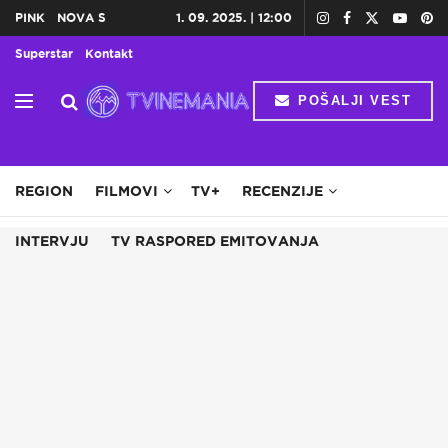
PINK
NOVA S
1. 09. 2025. | 12:00
Superstar
Kontakt
POŠALJI VEST
HOME
TV
DOMAĆE SERIJE
STRANE SERIJE
REGION
FILMOVI
TV+
RECENZIJE
INTERVJU
TV RASPORED EMITOVANJA