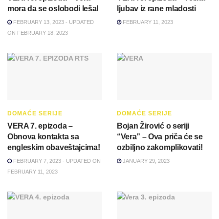
mora da se oslobodi leša!
ljubav iz rane mladosti
FEBRUARY 13, 2023 - UPDATED
FEBRUARY 11, 2023
ON FEBRUARY 18, 2023
DOMAĆE SERIJE
DOMAĆE SERIJE
VERA 7. epizoda –
Bojan Žirović o seriji
Obnova kontakta sa
“Vera” – Ova priča će se
engleskim obaveštajcima!
ozbiljno zakomplikovati!
FEBRUARY 7, 2023 - UPDATED ON
JANUARY 29, 2023
FEBRUARY 11, 2023