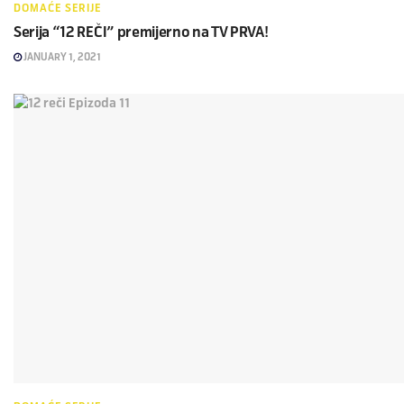
DOMAĆE SERIJE
Serija “12 REČI” premijerno na TV PRVA!
JANUARY 1, 2021