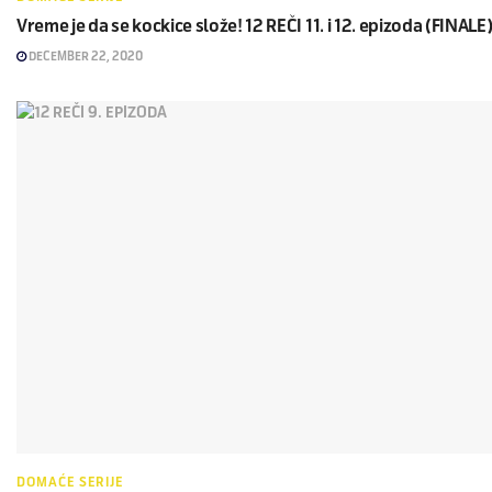
Vreme je da se kockice slože! 12 REČI 11. i 12. epizoda (FINALE
DECEMBER 22, 2020
DOMAĆE SERIJE