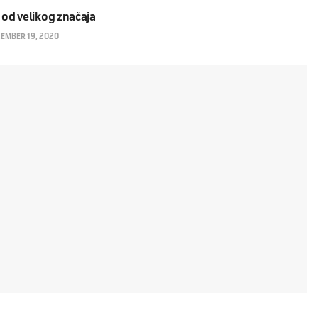
 od velikog značaja
CEMBER 19, 2020