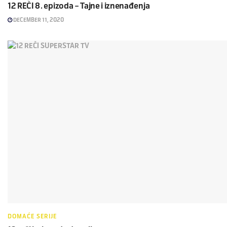
12 REČI 8. epizoda – Tajne i iznenađenja
DECEMBER 11, 2020
DOMAĆE SERIJE