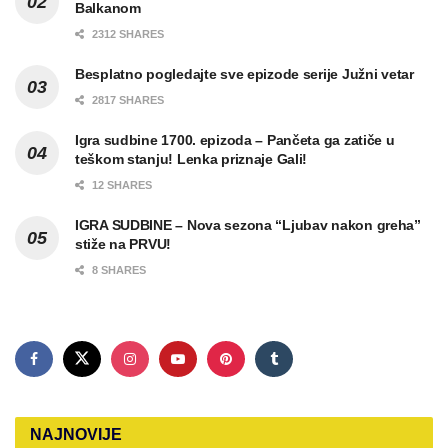
Balkanom
2312 SHARES
Besplatno pogledajte sve epizode serije Južni vetar
2817 SHARES
Igra sudbine 1700. epizoda – Pančeta ga zatiče u
teškom stanju! Lenka priznaje Gali!
12 SHARES
IGRA SUDBINE – Nova sezona “Ljubav nakon greha”
stiže na PRVU!
8 SHARES
NAJNOVIJE