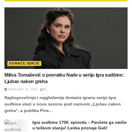
DOMAĆE SERIJE
Milica Tomašević o povratku Nade u seriju Igra sudbine:
Ljubav nakon greha
FEBRUARY 22, 2026
0
Najdugovečnija i najgledanija domaća igrana serija Igra
sudbine ulazi u novu sezonu pod nazivom „Ljubav nakon
greha“, a publika Prve...
Igra sudbine 1700. epizoda – Pančeta ga zatiče
u teškom stanju! Lenka priznaje Gali!