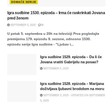
DOMAĆE SERIJE
Igra sudbine 1530. epizoda – Irma će raskrinkati Jovana
pred ženom
SEPTEMBER 5, 2025
0
U petak 5. septembra u 20h na televiziji Prva pogledajte
premijernu 179. epizodu 9. sezone, odnosno 1530.
epizodu serije Igra sudbine - "Ljubav i...
Igra sudbine 1529. epizoda – Da li će
Jovana vratiti Gabrijelu na posao?
SEPTEMBER 5, 2025
Igra sudbine 1528. epizoda – Marijana
doživljava ljubavni brodolom na moru
SEPTEMBER 3, 2025 - UPDATED ON SEPTEMBER
5, 2025