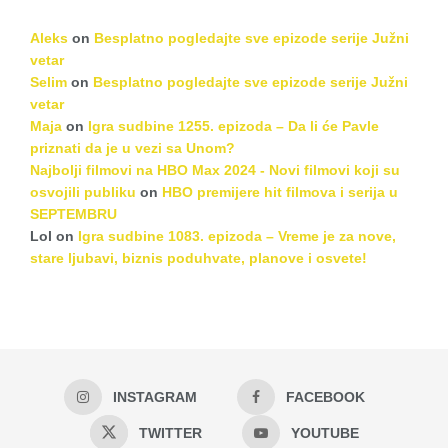
Aleks
on
Besplatno pogledajte sve epizode serije Južni
vetar
Selim
on
Besplatno pogledajte sve epizode serije Južni
vetar
Maja
on
Igra sudbine 1255. epizoda – Da li će Pavle
priznati da je u vezi sa Unom?
Najbolji filmovi na HBO Max 2024 - Novi filmovi koji su
osvojili publiku
on
HBO premijere hit filmova i serija u
SEPTEMBRU
Lol
on
Igra sudbine 1083. epizoda – Vreme je za nove,
stare ljubavi, biznis poduhvate, planove i osvete!
INSTAGRAM
FACEBOOK
TWITTER
YOUTUBE