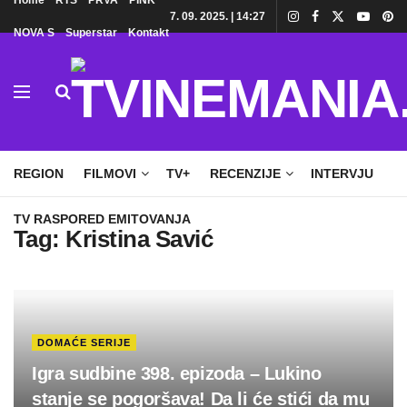
Home
RTS
PRVA
PINK
7. 09. 2025. | 14:27
NOVA S
Superstar
Kontakt
HOME
TV
DOMAĆE SERIJE
STRANE SERIJE
REGION
FILMOVI
TV+
RECENZIJE
INTERVJU
TV RASPORED EMITOVANJA
Tag:
Kristina Savić
DOMAĆE SERIJE
Igra sudbine 398. epizoda – Lukino
stanje se pogoršava! Da li će stići da mu