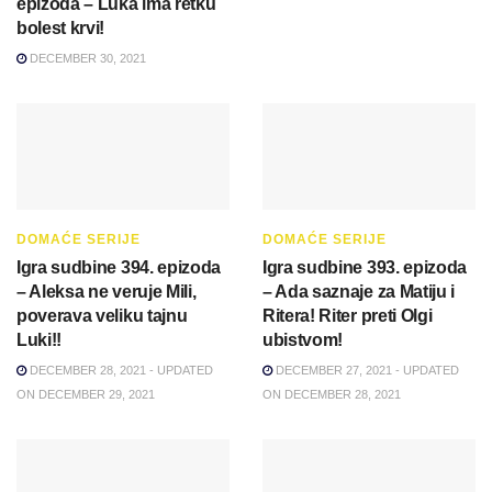
epizoda – Luka ima retku
bolest krvi!
DECEMBER 30, 2021
DOMAĆE SERIJE
DOMAĆE SERIJE
Igra sudbine 394. epizoda
Igra sudbine 393. epizoda
– Aleksa ne veruje Mili,
– Ada saznaje za Matiju i
poverava veliku tajnu
Ritera! Riter preti Olgi
Luki!!
ubistvom!
DECEMBER 28, 2021 - UPDATED
DECEMBER 27, 2021 - UPDATED
ON DECEMBER 29, 2021
ON DECEMBER 28, 2021