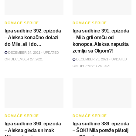
DOMAĆE SERIJE
DOMAĆE SERIJE
Igra sudbine 392. epizoda
Igra sudbine 391. epizoda
– Aleksa konačno dolazi
– Mila grli omču od
do Mile, ali i do…
konopca, Aleksa napušta
zemlju sa Olgom?!
DECEMBER 24, 2021 - UPDATED
ON DECEMBER 27, 2021
DECEMBER 23, 2021 - UPDATED
ON DECEMBER 24, 2021
DOMAĆE SERIJE
DOMAĆE SERIJE
Igra sudbine 390. epizoda
Igra sudbine 389. epizoda
– Aleksa gleda snimak
– ŠOK! Mila poteže pištolj