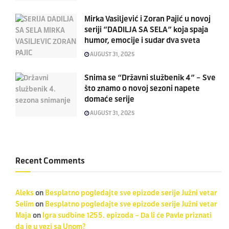
Mirka Vasiljević i Zoran Pajić u novoj
seriji “DADILJA SA SELA” koja spaja
humor, emocije i sudar dva sveta
AUGUST 31, 2025
Snima se “Državni službenik 4” – Sve
što znamo o novoj sezoni napete
domaće serije
AUGUST 31, 2025
Recent Comments
Aleks
on
Besplatno pogledajte sve epizode serije Južni vetar
Selim
on
Besplatno pogledajte sve epizode serije Južni vetar
Maja
on
Igra sudbine 1255. epizoda – Da li će Pavle priznati
da je u vezi sa Unom?