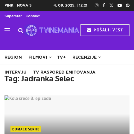
PINK
NOVA S
4. 09. 2025. | 12:21
Superstar
Kontakt
POŠALJI VEST
HOME
TV
DOMAĆE SERIJE
STRANE SERIJE
REGION
FILMOVI
TV+
RECENZIJE
INTERVJU
TV RASPORED EMITOVANJA
Tag:
Jadranka Selec
DOMAĆE SERIJE