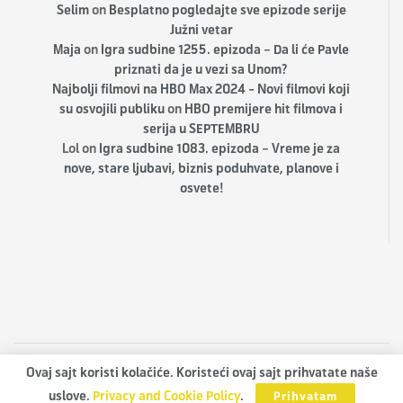
Selim
on
Besplatno pogledajte sve epizode serije
Južni vetar
Maja
on
Igra sudbine 1255. epizoda – Da li će Pavle
priznati da je u vezi sa Unom?
Najbolji filmovi na HBO Max 2024 - Novi filmovi koji
su osvojili publiku
on
HBO premijere hit filmova i
serija u SEPTEMBRU
Lol
on
Igra sudbine 1083. epizoda – Vreme je za
nove, stare ljubavi, biznis poduhvate, planove i
osvete!
Ovaj sajt koristi kolačiće. Koristeći ovaj sajt prihvatate naše
TVINEMANIA.RS
uslove.
Privacy and Cookie Policy
.
Prihvatam