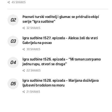
45 SHARES
Poznati turski voditelj i glumac se pridružio ekipi
serije “Igra sudbine”
32 SHARES
Igra sudbine 1527. epizoda – Aleksa želi da vrati
Gabrijelu na posao
30 SHARES
Igra sudbine 1526. epizoda – “Mi taman zatrpamo
jednu rupu, otvori se druga”
22 SHARES
Igra sudbine 1528. epizoda – Marijana doživljava
ljubavni brodolom na moru
21 SHARES