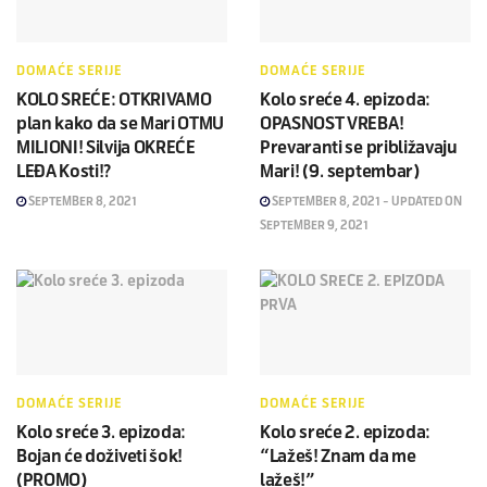
DOMAĆE SERIJE
DOMAĆE SERIJE
KOLO SREĆE: OTKRIVAMO
Kolo sreće 4. epizoda:
plan kako da se Mari OTMU
OPASNOST VREBA!
MILIONI! Silvija OKREĆE
Prevaranti se približavaju
LEĐA Kosti!?
Mari! (9. septembar)
SEPTEMBER 8, 2021
SEPTEMBER 8, 2021 - UPDATED ON
SEPTEMBER 9, 2021
DOMAĆE SERIJE
DOMAĆE SERIJE
Kolo sreće 3. epizoda:
Kolo sreće 2. epizoda:
Bojan će doživeti šok!
“Lažeš! Znam da me
(PROMO)
lažeš!”