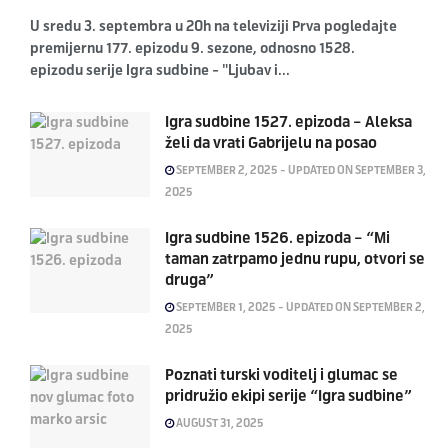
U sredu 3. septembra u 20h na televiziji Prva pogledajte
premijernu 177. epizodu 9. sezone, odnosno 1528.
epizodu serije Igra sudbine - "Ljubav i...
Igra sudbine 1527. epizoda – Aleksa
želi da vrati Gabrijelu na posao
SEPTEMBER 2, 2025 - UPDATED ON SEPTEMBER 3,
2025
Igra sudbine 1526. epizoda – “Mi
taman zatrpamo jednu rupu, otvori se
druga”
SEPTEMBER 1, 2025 - UPDATED ON SEPTEMBER 2,
2025
Poznati turski voditelj i glumac se
pridružio ekipi serije “Igra sudbine”
AUGUST 31, 2025