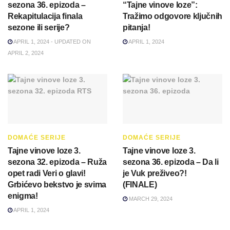
sezona 36. epizoda –
“Tajne vinove loze”:
Rekapitulacija finala
Tražimo odgovore ključnih
sezone ili serije?
pitanja!
APRIL 1, 2024 - UPDATED ON
APRIL 1, 2024
APRIL 2, 2024
DOMAĆE SERIJE
DOMAĆE SERIJE
Tajne vinove loze 3.
Tajne vinove loze 3.
sezona 32. epizoda – Ruža
sezona 36. epizoda – Da li
opet radi Veri o glavi!
je Vuk preživeo?!
Grbićevo bekstvo je svima
(FINALE)
enigma!
MARCH 29, 2024
APRIL 1, 2024