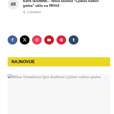
IGRA SUDBINE – Nova sezona “Ljubav nakon
greha” stiže na PRVU!
8 SHARES
NAJNOVIJE