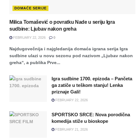
DOMAĆE SERIJE
Milica Tomašević o povratku Nade u seriju Igra
sudbine: Ljubav nakon greha
FEBRUARY 22, 2026
0
Najdugovečnija i najgledanija domaća igrana serija Igra
sudbine ulazi u novu sezonu pod nazivom „Ljubav nakon
greha“, a publika Prve...
Igra sudbine 1700. epizoda – Pančeta
ga zatiče u teškom stanju! Lenka
priznaje Gali!
FEBRUARY 22, 2026
SPORTSKO SRCE: Nova porodična
komedija stiže u bioskope
FEBRUARY 21, 2026