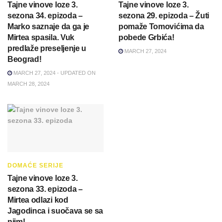
Tajne vinove loze 3.
Tajne vinove loze 3.
sezona 34. epizoda –
sezona 29. epizoda – Žuti
Marko saznaje da ga je
pomaže Tomovićima da
Mirtea spasila. Vuk
pobede Grbića!
predlaže preseljenje u
MARCH 27, 2024
Beograd!
MARCH 27, 2024 - UPDATED ON
MARCH 28, 2024
DOMAĆE SERIJE
Tajne vinove loze 3.
sezona 33. epizoda –
Mirtea odlazi kod
Jagodinca i suočava se sa
njim!