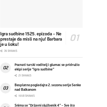
Igra sudbine 1525. epizoda – Ne
prestaje da misli na nju! Barbara
je u šoku!
35 SHARES
Poznati turski voditelj i glumac se pridružio
ekipi serije “Igra sudbine”
21 SHARES
Besplatno pogledajte 2. sezonu serije Senke
nad Balkanom
1558 SHARES
Snima se “Državni službenik 4” – Sve što