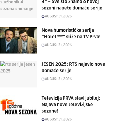
4” – Sve što znamo o novoj
sezoni napete domaće serije
AUGUST 31, 2025
Nova humoristička serija
“Hotel ***” stiže na TV Prva!
AUGUST 31, 2025
JESEN 2025: RTS najavio nove
domaće serije
AUGUST 31, 2025
Televizija PRVA slavi jubilej:
Najava nove televizijske
sezone!
AUGUST 31, 2025