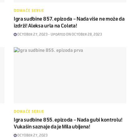
DOMAĆE SERIJE
Igra sudbine 857. epizoda – Nada više ne može da
izdrži! Aleksa urla na Coleta!
OCTOBER 27, 2023 - UPDATED ON OCTOBER 28, 2023
DOMAĆE SERIJE
Igra sudbine 855. epizoda – Nada gubi kontrolu!
Vukašin saznaje da je Mila ubijena!
OCTOBER 27, 2023