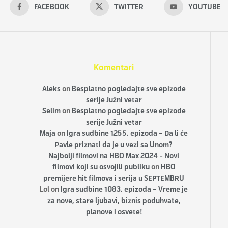
FACEBOOK
TWITTER
YOUTUBE
Komentari
Aleks
on
Besplatno pogledajte sve epizode
serije Južni vetar
Selim
on
Besplatno pogledajte sve epizode
serije Južni vetar
Maja
on
Igra sudbine 1255. epizoda – Da li će
Pavle priznati da je u vezi sa Unom?
Najbolji filmovi na HBO Max 2024 - Novi
filmovi koji su osvojili publiku
on
HBO
premijere hit filmova i serija u SEPTEMBRU
Lol
on
Igra sudbine 1083. epizoda – Vreme je
za nove, stare ljubavi, biznis poduhvate,
planove i osvete!