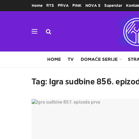
Home
RTS
PRVA
PINK
NOVA S
Superstar
Kontak
HOME
TV
DOMAĆE SERIJE
STRA
Tag:
Igra sudbine 856. epizo