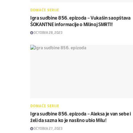
DOMAĆE SERIJE
Igra sudbine 856. epizoda – Vukašin saopštava
ŠOKANTNE informacije o Milinoj SMRTI!
OCTOBER 28, 2023
DOMAĆE SERIJE
Igra sudbine 856. epizoda – Aleksa je van sebe i
želi da sazna ko je nasilno ubio Milu!
OCTOBER 27, 2023