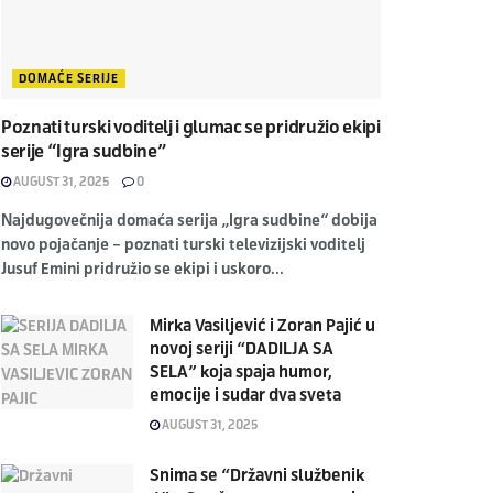
DOMAĆE SERIJE
Poznati turski voditelj i glumac se pridružio ekipi
serije “Igra sudbine”
AUGUST 31, 2025
0
Najdugovečnija domaća serija „Igra sudbine“ dobija
novo pojačanje – poznati turski televizijski voditelj
Jusuf Emini pridružio se ekipi i uskoro...
Mirka Vasiljević i Zoran Pajić u
novoj seriji “DADILJA SA
SELA” koja spaja humor,
emocije i sudar dva sveta
AUGUST 31, 2025
Snima se “Državni službenik