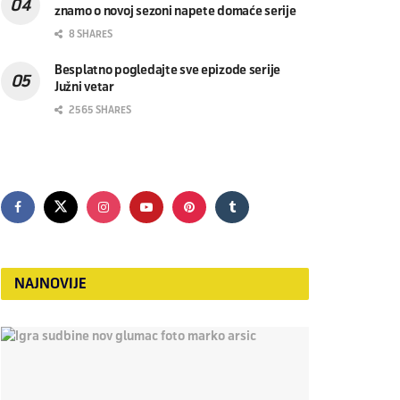
znamo o novoj sezoni napete domaće serije
8 SHARES
Besplatno pogledajte sve epizode serije
Južni vetar
2565 SHARES
NAJNOVIJE