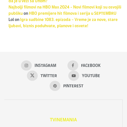
da je u vezi sa Unom?
Najbolji filmovi na HBO Max 2024 - Novi filmovi koji su osvojili
publiku
on
HBO premijere hit filmova i serija u SEPTEMBRU
Lol
on
Igra sudbine 1083. epizoda – Vreme je za nove, stare
ljubavi, biznis poduhvate, planove i osvete!
INSTAGRAM
FACEBOOK
TWITTER
YOUTUBE
PINTEREST
TVINEMANIA