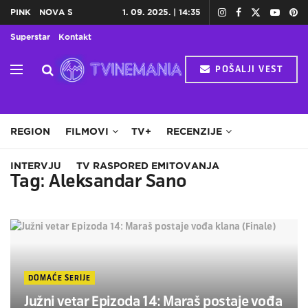
PINK
NOVA S
1. 09. 2025. | 14:35
Superstar
Kontakt
POŠALJI VEST
HOME
TV
DOMAĆE SERIJE
STRANE SERIJE
REGION
FILMOVI
TV+
RECENZIJE
INTERVJU
TV RASPORED EMITOVANJA
Tag:
Aleksandar Sano
DOMAĆE SERIJE
Južni vetar Epizoda 14: Maraš postaje vođa