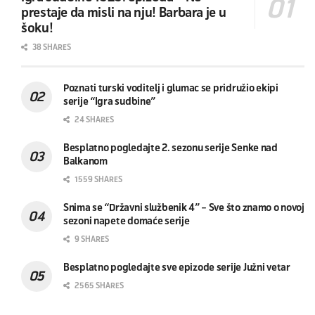
prestaje da misli na nju! Barbara je u
šoku!
38 SHARES
Poznati turski voditelj i glumac se pridružio ekipi
serije “Igra sudbine”
24 SHARES
Besplatno pogledajte 2. sezonu serije Senke nad
Balkanom
1559 SHARES
Snima se “Državni službenik 4” – Sve što znamo o novoj
sezoni napete domaće serije
9 SHARES
Besplatno pogledajte sve epizode serije Južni vetar
2565 SHARES