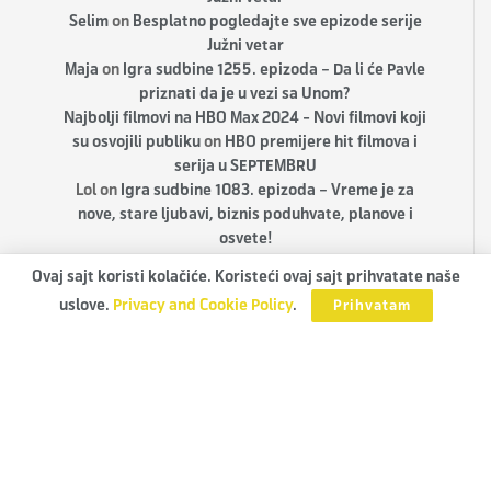
Selim
on
Besplatno pogledajte sve epizode serije
Južni vetar
Maja
on
Igra sudbine 1255. epizoda – Da li će Pavle
priznati da je u vezi sa Unom?
Najbolji filmovi na HBO Max 2024 - Novi filmovi koji
su osvojili publiku
on
HBO premijere hit filmova i
serija u SEPTEMBRU
Lol
on
Igra sudbine 1083. epizoda – Vreme je za
nove, stare ljubavi, biznis poduhvate, planove i
osvete!
Ovaj sajt koristi kolačiće. Koristeći ovaj sajt prihvatate naše
uslove.
Privacy and Cookie Policy
.
Prihvatam
TVINEMANIA.RS