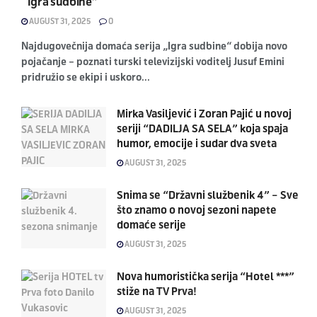
“Igra sudbine”
AUGUST 31, 2025
0
Najdugovečnija domaća serija „Igra sudbine“ dobija novo
pojačanje – poznati turski televizijski voditelj Jusuf Emini
pridružio se ekipi i uskoro...
Mirka Vasiljević i Zoran Pajić u novoj
seriji “DADILJA SA SELA” koja spaja
humor, emocije i sudar dva sveta
AUGUST 31, 2025
Snima se “Državni službenik 4” – Sve
što znamo o novoj sezoni napete
domaće serije
AUGUST 31, 2025
Nova humoristička serija “Hotel ***”
stiže na TV Prva!
AUGUST 31, 2025