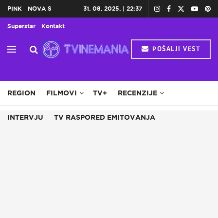
PINK
NOVA S
31. 08. 2025. | 22:37
Superstar
Kontakt
POŠALJI VEST
HOME
TV
DOMAĆE SERIJE
STRANE SERIJE
REGION
FILMOVI
TV+
RECENZIJE
INTERVJU
TV RASPORED EMITOVANJA