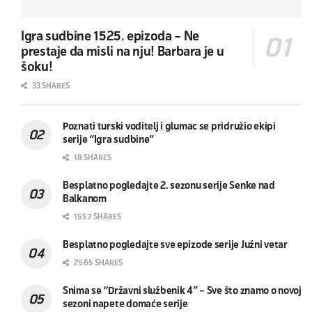
Igra sudbine 1525. epizoda – Ne
prestaje da misli na nju! Barbara je u
šoku!
33 SHARES
Poznati turski voditelj i glumac se pridružio ekipi
serije “Igra sudbine”
18 SHARES
Besplatno pogledajte 2. sezonu serije Senke nad
Balkanom
1557 SHARES
Besplatno pogledajte sve epizode serije Južni vetar
2565 SHARES
Snima se “Državni službenik 4” – Sve što znamo o novoj
sezoni napete domaće serije