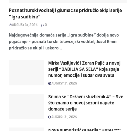
Poznati turski voditelj i glumac se pridružio ekipi serije
“Igra sudbine”
AUGUST 31, 2025
0
Najdugovečnija domaća serija „Igra sudbine“ dobija novo
pojačanje – poznati turski televizijski voditelj Jusuf Emini
pridružio se ekipi i uskoro...
Mirka Vasiljević i Zoran Pajić u novoj
seriji “DADILJA SA SELA” koja spaja
humor, emocije i sudar dva sveta
AUGUST 31, 2025
Snima se “Državni službenik 4” – Sve
što znamo o novoj sezoni napete
domaće serije
AUGUST 31, 2025
Nova humoristička serija “Hotel ***”