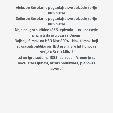
Aleks
on
Besplatno pogledajte sve epizode serije
Južni vetar
Selim
on
Besplatno pogledajte sve epizode serije
Južni vetar
Maja
on
Igra sudbine 1255. epizoda – Da li će Pavle
priznati da je u vezi sa Unom?
Najbolji filmovi na HBO Max 2024 - Novi filmovi koji
su osvojili publiku
on
HBO premijere hit filmova i
serija u SEPTEMBRU
Lol
on
Igra sudbine 1083. epizoda – Vreme je za
nove, stare ljubavi, biznis poduhvate, planove i
osvete!