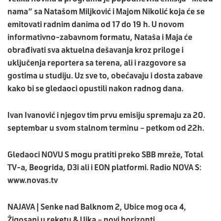
nama” sa Natašom Miljković i Majom Nikolić koja će se
emitovati radnim danima od 17 do 19 h. U novom
informativno-zabavnom formatu, Nataša i Maja će
obrađivati sva aktuelna dešavanja kroz priloge i
uključenja reportera sa terena, ali i razgovore sa
gostima u studiju. Uz sve to, obećavaju i dosta zabave
kako bi se gledaoci opustili nakon radnog dana.
Ivan Ivanović i njegov tim prvu emisiju spremaju za 20.
septembar u svom stalnom terminu – petkom od 22h.
Gledaoci NOVU S mogu pratiti preko SBB mreže, Total
TV-a, Beogrida, D3i ali i EON platformi. Radio NOVA S:
www.novas.tv
NAJAVA | Senke nad Balknom 2, Ubice mog oca 4,
Žigosani u reketu & Ujka – novi horizonti