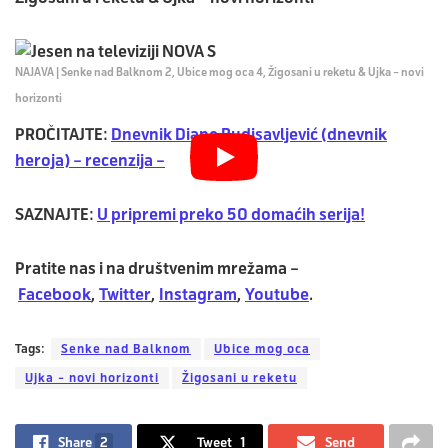
NAJAVA | Senke nad Balknom 2, Ubice mog oca 4, Žigosani u reketu & Ujka – novi
horizonti
PROČITAJTE:
Dnevnik Diane Budisavljević (dnevnik
heroja) – recenzija –
SAZNAJTE:
U pripremi preko 50 domaćih serija!
Pratite nas i na društvenim mrežama –
Facebook
,
Twitter
,
Instagram
,
Youtube
.
Tags:
Senke nad Balknom
Ubice mog oca
Ujka - novi horizonti
Žigosani u reketu
Share
2
Tweet
1
Send