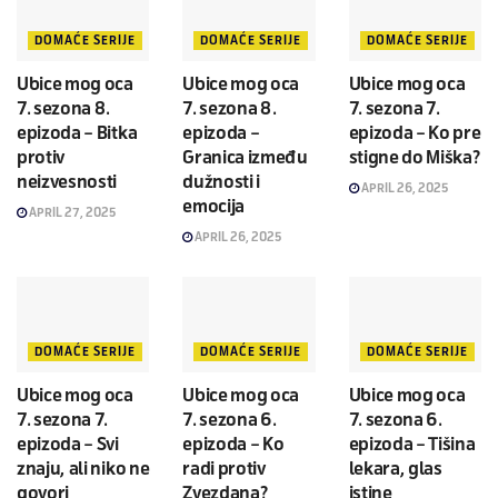
DOMAĆE SERIJE
DOMAĆE SERIJE
DOMAĆE SERIJE
Ubice mog oca
Ubice mog oca
Ubice mog oca
7. sezona 8.
7. sezona 8.
7. sezona 7.
epizoda – Bitka
epizoda –
epizoda – Ko pre
protiv
Granica između
stigne do Miška?
neizvesnosti
dužnosti i
APRIL 26, 2025
emocija
APRIL 27, 2025
APRIL 26, 2025
DOMAĆE SERIJE
DOMAĆE SERIJE
DOMAĆE SERIJE
Ubice mog oca
Ubice mog oca
Ubice mog oca
7. sezona 7.
7. sezona 6.
7. sezona 6.
epizoda – Svi
epizoda – Ko
epizoda – Tišina
znaju, ali niko ne
radi protiv
lekara, glas
govori
Zvezdana?
istine