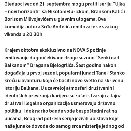
Gledaoci već od 21. septembra mogu pratiti seriju “Ujka
– novi horizonti” sa Nikolom Đuričkom, Brankom Katić i
Borisom Milivojevićem u glavnim ulogama. Ova
komedija autora Srđe Anđelića emitovaće se svakog
vikenda u 20.30h.
Krajem oktobra ekskluzivno na NOVA S počinje
emitovanje dugoočekivane druge sezone “Senki nad
Balkanom” Dragana Bjelogrlića. Šest godina nakon
događaja u prvoj sezoni, popularni junaci Tane i Stanko
kreću u avanturu koja će baciti novo svetlo na skrivenu
istoriju Balkana. U uzavreloj atmosferi društvenih i
ideoloških previranja karijere se ruše i stvaraju a tajna
društva i ilegalne organizacije usmeravaju državnu
politiku. I dok narko bande vode bespoštedni rat na
ulicama, Beograd potresa serija jezivih ubistava koje
naše junake dovode do samog srca misterije jednog od