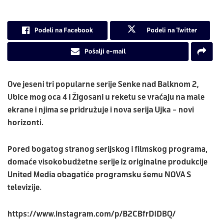
Podeli na Facebook
Podeli na Twitter
Pošalji e-mail
Ove jeseni tri popularne serije Senke nad Balknom 2,
Ubice mog oca 4 i Žigosani u reketu se vraćaju na male
ekrane i njima se pridružuje i nova serija Ujka – novi
horizonti.
Pored bogatog stranog serijskog i filmskog programa,
domaće visokobudžetne serije iz originalne produkcije
United Media obagatiće programsku šemu NOVA S
televizije.
https://www.instagram.com/p/B2CBfrDIDBQ/