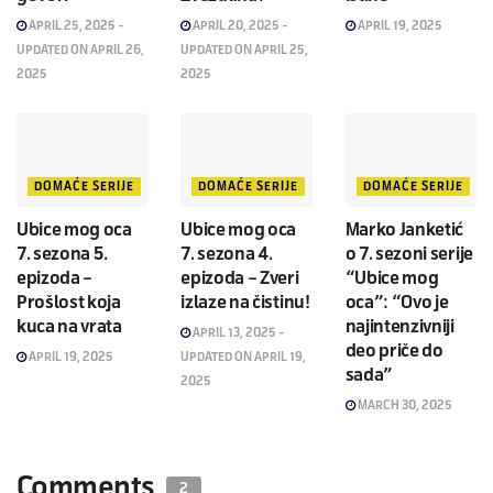
APRIL 25, 2025 -
APRIL 20, 2025 -
APRIL 19, 2025
UPDATED ON APRIL 26,
UPDATED ON APRIL 25,
2025
2025
DOMAĆE SERIJE
DOMAĆE SERIJE
DOMAĆE SERIJE
Ubice mog oca
Ubice mog oca
Marko Janketić
7. sezona 5.
7. sezona 4.
o 7. sezoni serije
epizoda –
epizoda – Zveri
“Ubice mog
Prošlost koja
izlaze na čistinu!
oca”: “Ovo je
kuca na vrata
najintenzivniji
APRIL 13, 2025 -
deo priče do
APRIL 19, 2025
UPDATED ON APRIL 19,
sada”
2025
MARCH 30, 2025
Comments
2