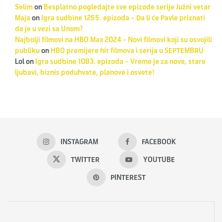
Selim
on
Besplatno pogledajte sve epizode serije Južni vetar
Maja
on
Igra sudbine 1255. epizoda – Da li će Pavle priznati
da je u vezi sa Unom?
Najbolji filmovi na HBO Max 2024 - Novi filmovi koji su osvojili
publiku
on
HBO premijere hit filmova i serija u SEPTEMBRU
Lol
on
Igra sudbine 1083. epizoda – Vreme je za nove, stare
ljubavi, biznis poduhvate, planove i osvete!
INSTAGRAM
FACEBOOK
TWITTER
YOUTUBE
PINTEREST