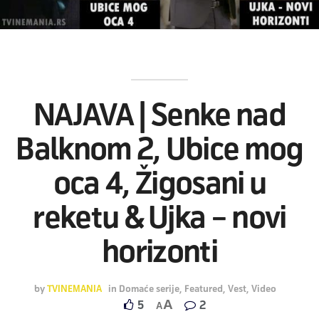
NAJAVA | Senke nad
Balknom 2, Ubice mog
oca 4, Žigosani u
reketu & Ujka – novi
horizonti
by
TVINEMANIA
in
Domaće serije
,
Featured
,
Vest
,
Video
A
5
2
A