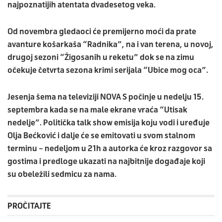
najpoznatijih atentata dvadesetog veka.
Od novembra gledaoci će premijerno moći da prate
avanture košarkaša “Radnika”, na i van terena, u novoj,
drugoj sezoni “Žigosanih u reketu” dok se na zimu
očekuje četvrta sezona krimi serijala “Ubice mog oca”.
Jesenja šema na televiziji NOVA S počinje u nedelju 15.
septembra kada se na male ekrane vraća “Utisak
nedelje”. Politička talk show emisija koju vodi i uređuje
Olja Bećković i dalje će se emitovati u svom stalnom
terminu – nedeljom u 21h a autorka će kroz razgovor sa
gostima i predloge ukazati na najbitnije događaje koji
su obeležili sedmicu za nama.
PROČITAJTE