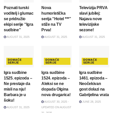
Poznati turski
Nova
Televizija PRVA
voditelj i glumac
humoristička
slavi jubilej:
se pridružio
serija “Hotel ***”
Najava nove
ekipi serije “Igra
stiže na TV
televizijske
sudbine”
Prva!
sezone!
AUGUST 31, 2025
AUGUST 31, 2025
AUGUST 31, 2025
DOMAĆE
DOMAĆE
DOMAĆE
SERIJE
SERIJE
SERIJE
Igra sudbine
Igra sudbine
Igra sudbine
1525. epizoda –
1524. epizoda –
1461. epizoda –
Ne prestaje da
Aleksi se ne
Neočekivan
misli na nju!
dopada Olgina
gost dolazi na
Barbara je u
nova drugarica!
Gabrijelina vrata
šoku!
AUGUST 30, 2025 -
JUNE 28, 2025
AUGUST 31, 2025
UPDATED ON AUGUST
31, 2025