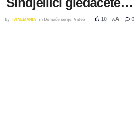
Sindjeliići gledaćete…
A
10
0
by
TVINEMANIA
in
Domaće serije
,
Video
A