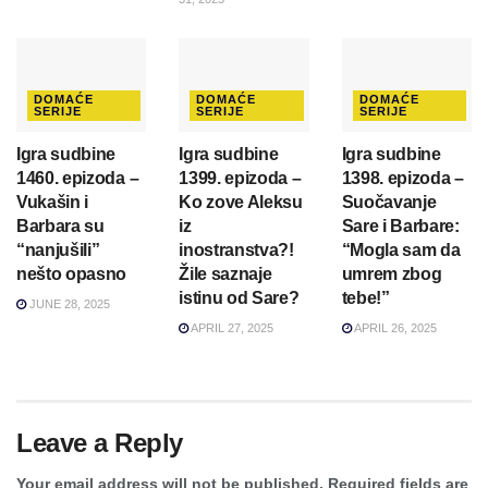
DOMAĆE
DOMAĆE
DOMAĆE
SERIJE
SERIJE
SERIJE
Igra sudbine
Igra sudbine
Igra sudbine
1460. epizoda –
1399. epizoda –
1398. epizoda –
Vukašin i
Ko zove Aleksu
Suočavanje
Barbara su
iz
Sare i Barbare:
“nanjušili”
inostranstva?!
“Mogla sam da
nešto opasno
Žile saznaje
umrem zbog
istinu od Sare?
tebe!”
JUNE 28, 2025
APRIL 27, 2025
APRIL 26, 2025
Leave a Reply
Your email address will not be published.
Required fields are