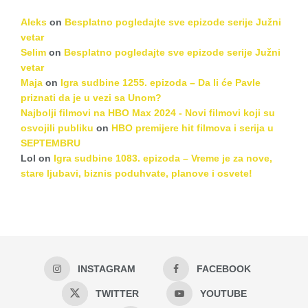
Aleks
on
Besplatno pogledajte sve epizode serije Južni
vetar
Selim
on
Besplatno pogledajte sve epizode serije Južni
vetar
Maja
on
Igra sudbine 1255. epizoda – Da li će Pavle
priznati da je u vezi sa Unom?
Najbolji filmovi na HBO Max 2024 - Novi filmovi koji su
osvojili publiku
on
HBO premijere hit filmova i serija u
SEPTEMBRU
Lol
on
Igra sudbine 1083. epizoda – Vreme je za nove,
stare ljubavi, biznis poduhvate, planove i osvete!
INSTAGRAM
FACEBOOK
TWITTER
YOUTUBE