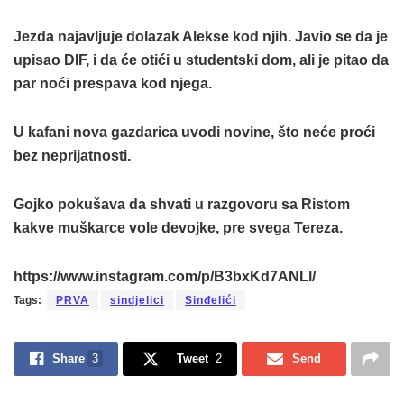
Jezda najavljuje dolazak Alekse kod njih. Javio se da je
upisao DIF, i da će otići u studentski dom, ali je pitao da
par noći prespava kod njega.
U kafani nova gazdarica uvodi novine, što neće proći
bez neprijatnosti.
Gojko pokušava da shvati u razgovoru sa Ristom
kakve muškarce vole devojke, pre svega Tereza.
https://www.instagram.com/p/B3bxKd7ANLl/
Tags:
PRVA
sindjelici
Sinđelići
Share
3
Tweet
2
Send