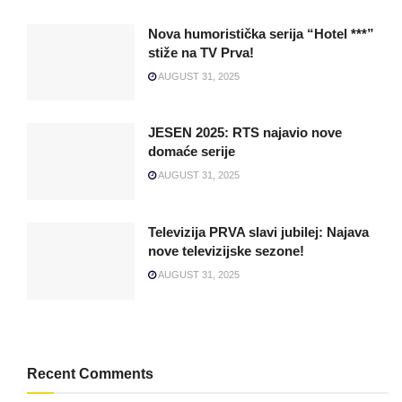
Nova humoristička serija “Hotel ***”
stiže na TV Prva!
AUGUST 31, 2025
JESEN 2025: RTS najavio nove
domaće serije
AUGUST 31, 2025
Televizija PRVA slavi jubilej: Najava
nove televizijske sezone!
AUGUST 31, 2025
Recent Comments