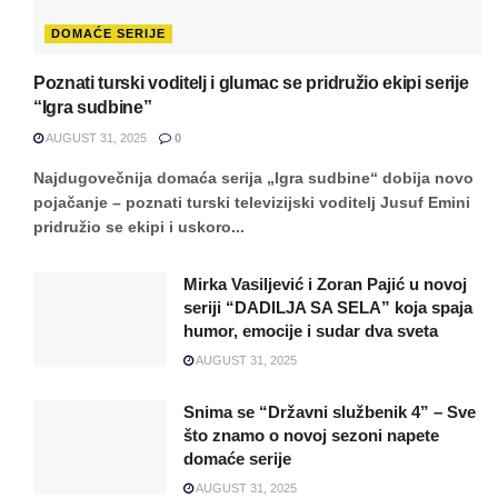
DOMAĆE SERIJE
Poznati turski voditelj i glumac se pridružio ekipi serije
“Igra sudbine”
AUGUST 31, 2025
0
Najdugovečnija domaća serija „Igra sudbine“ dobija novo
pojačanje – poznati turski televizijski voditelj Jusuf Emini
pridružio se ekipi i uskoro...
Mirka Vasiljević i Zoran Pajić u novoj
seriji “DADILJA SA SELA” koja spaja
humor, emocije i sudar dva sveta
AUGUST 31, 2025
Snima se “Državni službenik 4” – Sve
što znamo o novoj sezoni napete
domaće serije
AUGUST 31, 2025