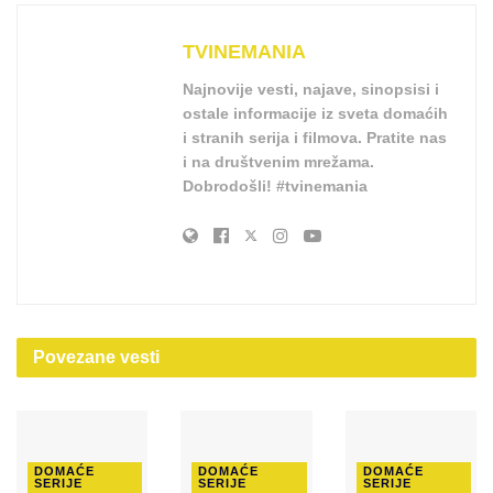
TVINEMANIA
Najnovije vesti, najave, sinopsisi i
ostale informacije iz sveta domaćih
i stranih serija i filmova. Pratite nas
i na društvenim mrežama.
Dobrodošli! #tvinemania
Povezane
vesti
DOMAĆE
DOMAĆE
DOMAĆE
SERIJE
SERIJE
SERIJE