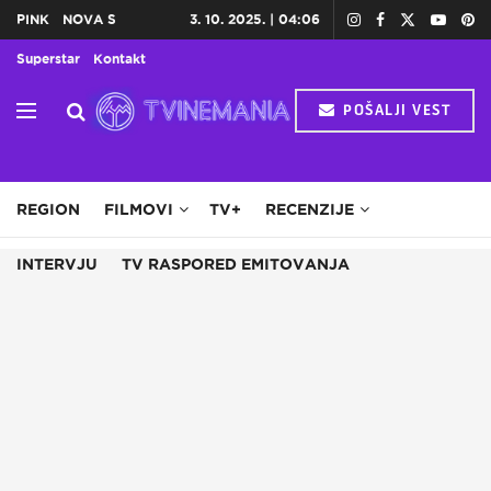
PINK
NOVA S
3. 10. 2025. | 04:06
Superstar
Kontakt
POŠALJI VEST
HOME
TV
DOMAĆE SERIJE
STRANE SERIJE
REGION
FILMOVI
TV+
RECENZIJE
INTERVJU
TV RASPORED EMITOVANJA