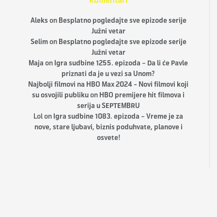
Komentari
Aleks
on
Besplatno pogledajte sve epizode serije
Južni vetar
Selim
on
Besplatno pogledajte sve epizode serije
Južni vetar
Maja
on
Igra sudbine 1255. epizoda – Da li će Pavle
priznati da je u vezi sa Unom?
Najbolji filmovi na HBO Max 2024 - Novi filmovi koji
su osvojili publiku
on
HBO premijere hit filmova i
serija u SEPTEMBRU
Lol
on
Igra sudbine 1083. epizoda – Vreme je za
nove, stare ljubavi, biznis poduhvate, planove i
osvete!