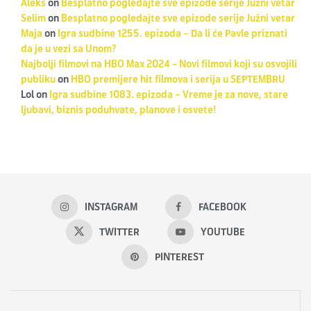
Aleks
on
Besplatno pogledajte sve epizode serije Južni vetar
Selim
on
Besplatno pogledajte sve epizode serije Južni vetar
Maja
on
Igra sudbine 1255. epizoda – Da li će Pavle priznati
da je u vezi sa Unom?
Najbolji filmovi na HBO Max 2024 - Novi filmovi koji su osvojili
publiku
on
HBO premijere hit filmova i serija u SEPTEMBRU
Lol
on
Igra sudbine 1083. epizoda – Vreme je za nove, stare
ljubavi, biznis poduhvate, planove i osvete!
INSTAGRAM
FACEBOOK
TWITTER
YOUTUBE
PINTEREST