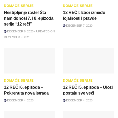
DOMAĆE SERIJE
DOMAĆE SERIJE
Nestrpljenje raste! Šta
12 REČI: Izbor između
nam donosi 7. i 8. epizoda
lojalnosti i pravde
serije “12 reči”
DECEMBER 7, 2020
DECEMBER 8, 2020 - UPDATED ON
DECEMBER 9, 2020
DOMAĆE SERIJE
DOMAĆE SERIJE
12 REČI 6. epizoda –
12 REČI 5. epizoda – Ulozi
Pokrenuta nova istraga
postaju sve veći
DECEMBER 4, 2020
DECEMBER 4, 2020