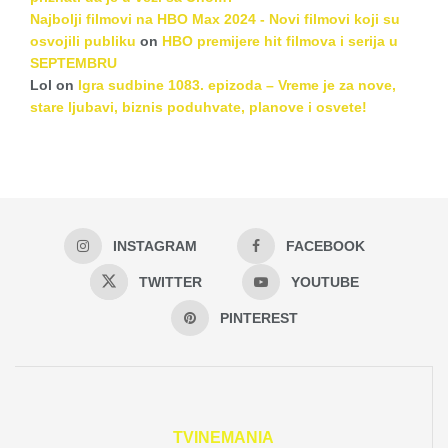
Najbolji filmovi na HBO Max 2024 - Novi filmovi koji su
osvojili publiku
on
HBO premijere hit filmova i serija u
SEPTEMBRU
Lol
on
Igra sudbine 1083. epizoda – Vreme je za nove,
stare ljubavi, biznis poduhvate, planove i osvete!
INSTAGRAM
FACEBOOK
TWITTER
YOUTUBE
PINTEREST
TVINEMANIA