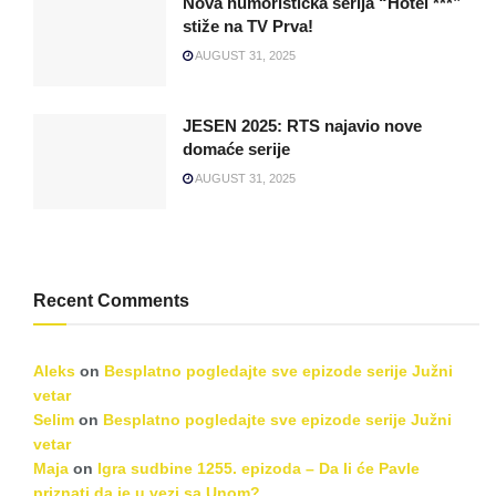
Nova humoristička serija “Hotel ***”
stiže na TV Prva!
AUGUST 31, 2025
JESEN 2025: RTS najavio nove
domaće serije
AUGUST 31, 2025
Recent Comments
Aleks
on
Besplatno pogledajte sve epizode serije Južni
vetar
Selim
on
Besplatno pogledajte sve epizode serije Južni
vetar
Maja
on
Igra sudbine 1255. epizoda – Da li će Pavle
priznati da je u vezi sa Unom?