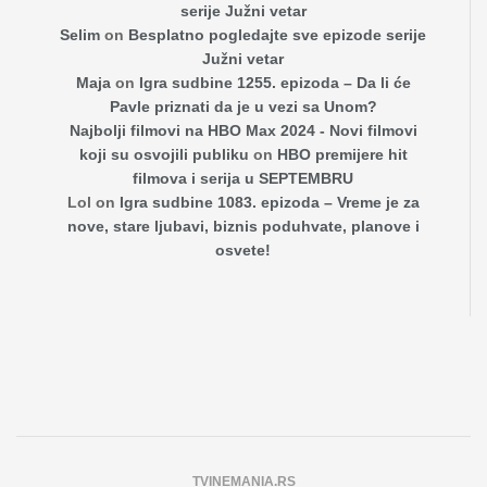
serije Južni vetar
Selim
on
Besplatno pogledajte sve epizode serije
Južni vetar
Maja
on
Igra sudbine 1255. epizoda – Da li će
Pavle priznati da je u vezi sa Unom?
Najbolji filmovi na HBO Max 2024 - Novi filmovi
koji su osvojili publiku
on
HBO premijere hit
filmova i serija u SEPTEMBRU
Lol
on
Igra sudbine 1083. epizoda – Vreme je za
nove, stare ljubavi, biznis poduhvate, planove i
osvete!
TVINEMANIA.RS