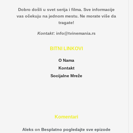
Dobro došli u svet serija i filma. Sve informacije
vas očekuju na jednom mestu. Ne morate više da
tragate!
Kontakt
:
info@tvinemania.rs
BITNI LINKOVI
O Nama
Kontakt
Socijalne Mreže
Komentari
Aleks
on
Besplatno pogledajte sve epizode