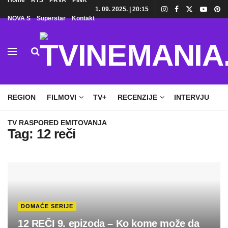
Home
RTS
PRVA
PINK
1. 09. 2025. | 20:15
NOVA S
Superstar
Kontakt
HOME
TV
DOMAĆE SERIJE
STRANE SERIJE
REGION
FILMOVI
TV+
RECENZIJE
INTERVJU
TV RASPORED EMITOVANJA
Tag:
12 reči
DOMAĆE SERIJE
12 REČI 9. epizoda – Ko kome može da