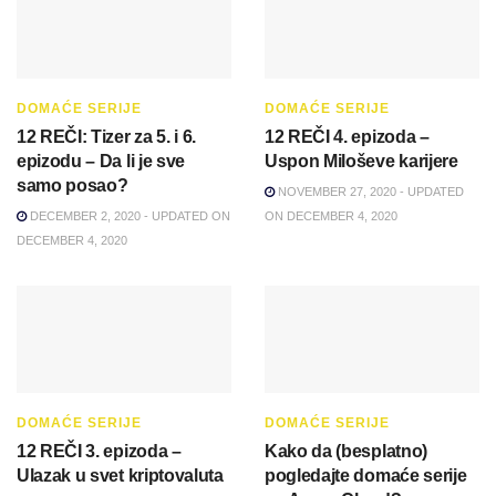
DOMAĆE SERIJE
DOMAĆE SERIJE
12 REČI: Tizer za 5. i 6.
12 REČI 4. epizoda –
epizodu – Da li je sve
Uspon Miloševe karijere
samo posao?
NOVEMBER 27, 2020 - UPDATED
DECEMBER 2, 2020 - UPDATED ON
ON DECEMBER 4, 2020
DECEMBER 4, 2020
DOMAĆE SERIJE
DOMAĆE SERIJE
12 REČI 3. epizoda –
Kako da (besplatno)
Ulazak u svet kriptovaluta
pogledajte domaće serije